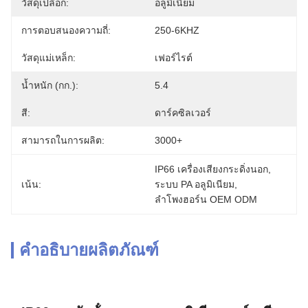
วัสดุเปลือก:
อลูมิเนียม
การตอบสนองความถี่:
250-6KHZ
วัสดุแม่เหล็ก:
เฟอร์ไรต์
น้ำหนัก (กก.):
5.4
สี:
ดาร์คซิลเวอร์
สามารถในการผลิต:
3000+
IP66 เครื่องเสียงกระดิ่งนอก
, 
เน้น:
ระบบ PA อลูมิเนียม
, 
ลำโพงฮอร์น OEM ODM
คำอธิบายผลิตภัณฑ์