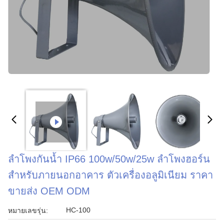
ลำโพงกันน้ำ IP66 100w/50w/25w ลำโพงฮอร์น
สำหรับภายนอกอาคาร ตัวเครื่องอลูมิเนียม ราคา
ขายส่ง OEM ODM
HC-100
หมายเลขรุ่น: