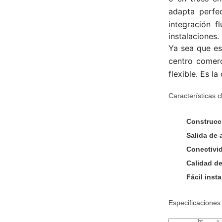
adapta perfe
integración f
instalaciones.
Ya sea que es
centro comerci
flexible. Es l
Características c
Construcc
Salida de 
Conectivid
Calidad de
Fácil inst
Especificaciones