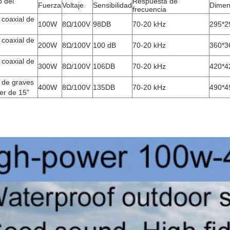
 del
Respuesta de
Fuerza
Voltaje
Sensibilidad
Dimen
frecuencia
 coaxial de
100W
8Ω/100V
98DB
70-20 kHz
295*2
 coaxial de
200W
8Ω/100V
100 dB
70-20 kHz
360*3
 coaxial de
300W
8Ω/100V
106DB
70-20 kHz
420*4
 de graves
400W
8Ω/100V
135DB
70-20 kHz
490*4
er de 15"