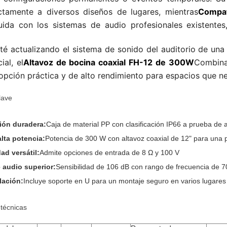
ctamente a diversos diseños de lugares, mientras
Compat
luida con los sistemas de audio profesionales existente
té actualizando el sistema de sonido del auditorio de un
al, el
Altavoz de bocina coaxial FH-12 de 300W
Combina 
a opción práctica y de alto rendimiento para espacios que n
lave
ión duradera:
Caja de material PP con clasificación IP66 a prueba de a
alta potencia:
Potencia de 300 W con altavoz coaxial de 12" para una 
ad versátil:
Admite opciones de entrada de 8 Ω y 100 V
 audio superior:
Sensibilidad de 106 dB con rango de frecuencia de 7
alación:
Incluye soporte en U para un montaje seguro en varios lugares a
 técnicas