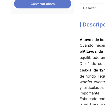
Contactar ahora
Resaltar:
Descrip
Altavoz de bo
Cuando neces
el
Altavoz de
equilibrado e
Diseñado con
coaxial de 12
de fondo lleg
woofer-tweete
y articulados
importante.
Fabricado con 
o en truss e