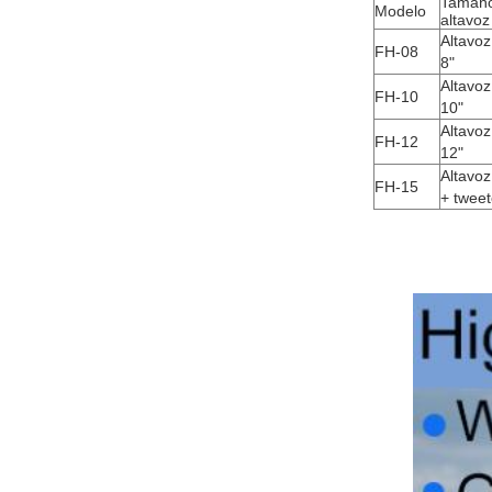
Tamaño
Modelo
altavoz
Altavoz
FH-08
8"
Altavoz
FH-10
10"
Altavoz
FH-12
12"
Altavoz
FH-15
+ tweet