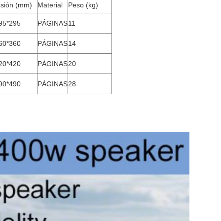
sión (mm)
Material
Peso (kg)
95*295
PÁGINAS
11
60*360
PÁGINAS
14
20*420
PÁGINAS
20
90*490
PÁGINAS
28