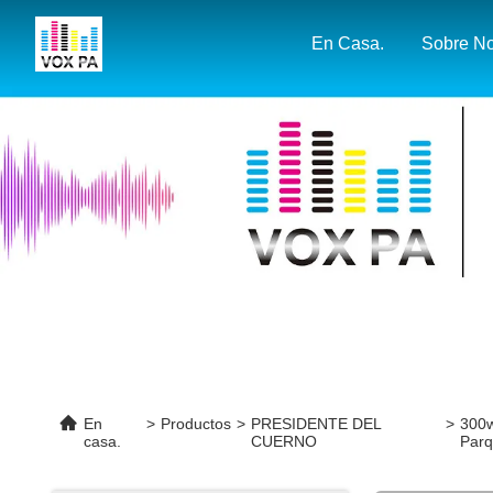
En Casa.
En
>
Productos
>
PRESIDENTE DEL
>
300w
casa.
CUERNO
Par