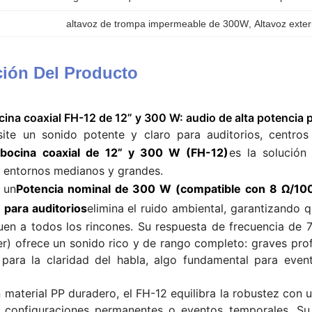
altavoz de trompa impermeable de 300W
, 
Altavoz exte
ción Del Producto
cina coaxial FH-12 de 12” y 300 W: audio de alta potencia 
ite un sonido potente y claro para auditorios, centros
 bocina coaxial de 12” y 300 W (FH-12)
es la solución
n entornos medianos y grandes.
 un
Potencia nominal de 300 W (compatible con 8 Ω/10
” para auditorios
elimina el ruido ambiental, garantizando q
uen a todos los rincones. Su respuesta de frecuencia de 
r) ofrece un sonido rico y de rango completo: graves pro
 para la claridad del habla, algo fundamental para even
material PP duradero, el FH-12 equilibra la robustez con u
n configuraciones permanentes o eventos temporales.