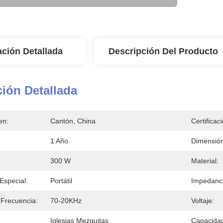
ación Detallada
Descripción Del Producto
ión Detallada
en:
Cantón, China
Certificac
1 Año
Dimensión
300 W
Material:
 Especial:
Portátil
Impedanci
Frecuencia:
70-20KHz
Voltaje:
Iglesias Mezquitas
Capacidad