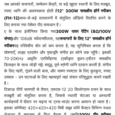
जब आपको सभागारों, सम्मेलन केंद्रों, या बड़े खुदरा स्थानों के लिए मजबूत,
स्पष्ट ध्वनि की आवश्यकता होती है
12” 300W समाक्षीय हॉर्न स्पीकर
(FH-12)
मध्य-से-बड़े वातावरणों में संतुलित ऑडियो वितरित करने के
लिए बनाया गया पेशेवर पीए समाधान है।
ए के साथ इंजीनियर किया गया
300W पावर रेटिंग (8Ω/100V
संगत)
और 106dB संवेदनशीलता, यह
सभागारों के लिए 12" समाक्षीय हॉर्न
स्पीकर
यह परिवेशीय शोर को कम करता है, यह सुनिश्चित करता है कि
घोषणाएँ, लाइव प्रदर्शन और पृष्ठभूमि संगीत हर कोने तक पहुँचे। इसकी
70-20KHz आवृत्ति प्रतिक्रिया (एकीकृत वूफर-ट्वीटर समाक्षीय
डिजाइन के साथ जोड़ी गई) समृद्ध, पूर्ण-श्रेणी ध्वनि प्रदान करती है: संगीत
के लिए गहरी, गूंजने वाली बास, और भाषण स्पष्टता के लिए कुरकुरा, स्पष्ट
उच्चता - उन घटनाओं के लिए महत्वपूर्ण जहां संचार परिशुद्धता मायने रखती
है।
टिकाऊ पीपी सामग्री से तैयार, एफएच-12 20 किलोग्राम वजन के साथ
मजबूती को संतुलित करता है, जिससे स्थायी सेटअप या अस्थायी
कार्यक्रमों में दीवार पर चढ़ना या ट्रस-माउंट करना आसान हो जाता है।
इसका कॉम्पैक्ट 420×420×420 मिमी क्यूब फॉर्म फैक्टर विभिन्न स्थल
लेआउट में सहजता से फिट बैठता है, जबकि
100V पीए स्पीकर