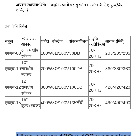
आसान स्थापना:
विभिन्न बाहरी स्थानों पर सुरक्षित माउंटिंग के लिए यू-ब्रैकेट
शामिल है
तकनीकी निर्देश
स्पीकर का
आवृत्ति
नमूना
शक्ति
वोल्टेज
संवेदनशीलता
आयाम (मिमी)
साम
आकार
प्रतिक्रिया
8" समाक्षीय
70-
एफएच-08
100W
8Ω/100V
98DB
295*295*295
पीप
स्पीकर
20KHz
10"
70-
एफएच-10
समाक्षीय
200W
8Ω/100V
100DB
360*360*360
पीप
20KHz
स्पीकर
12"
70-
एफएच-12
समाक्षीय
300W
8Ω/100V
106DB
420*420*420
पीप
20KHz
स्पीकर
15"
70-
एफएच-15
400W
8Ω/100V
135डीबी
490*490*490
पीप
वूफर+ट्वीटर
20KHz