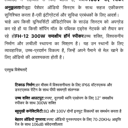
अनुकूलता
मौजूदा पेशेवर ऑडियो सिस्टम के साथ सहज एकीकरण
सुनिश्चित करता है-एवी इंटीग्रेटर्स और सुविधा प्रबंधकों के लिए आदर्श।
चाहे आप किसी यूनिवर्सिटी ऑडिटोरियम के साउंड सिस्टम को अपग्रेड
कर रहे हों या किसी शॉपिंग मॉल के पब्लिक एड्रेस नेटवर्क को तैयार कर
रहे हों
FH-12 300W समाक्षीय हॉर्न स्पीकर
उच्च शक्ति, विश्वसनीय
निर्माण और लचीली स्थापना का मिश्रण है। यह उन स्थानों के लिए
व्यावहारिक, उच्च-प्रदर्शन विकल्प है, जिन्हें अपने पैमाने से मेल खाने के
लिए ऑडियो की आवश्यकता होती है।
प्रमुख विशेषताऐं
टिकाऊ निर्माण:
हर मौसम में विश्वसनीयता के लिए IP66 वॉटरप्रूफ और
डस्टप्रूफ रेटिंग के साथ पीपी सामग्री संलग्नक
उच्च शक्ति आउटपुट:
स्पष्ट, दूरगामी ध्वनि प्रक्षेपण के लिए 12" समाक्षीय
स्पीकर के साथ 300W शक्ति
बहुमुखी कनेक्टिविटी:
8Ω और 100V दोनों इनपुट विकल्पों का समर्थन करता है
बेहतर ऑडियो गुणवत्ता:
स्पष्ट ऑडियो पुनरुत्पादन के लिए 70-20KHz आवृत्ति
रेंज के साथ 106dB संवेदनशीलता