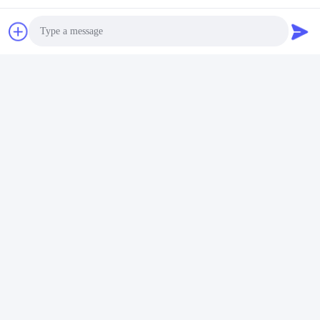
Photo
Video Call
Audio Call