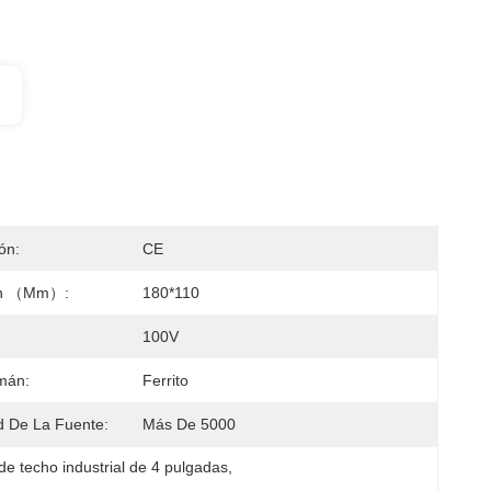
ión:
CE
ón （mm）:
180*110
100V
Imán:
Ferrito
 De La Fuente:
Más De 5000
de techo industrial de 4 pulgadas
, 