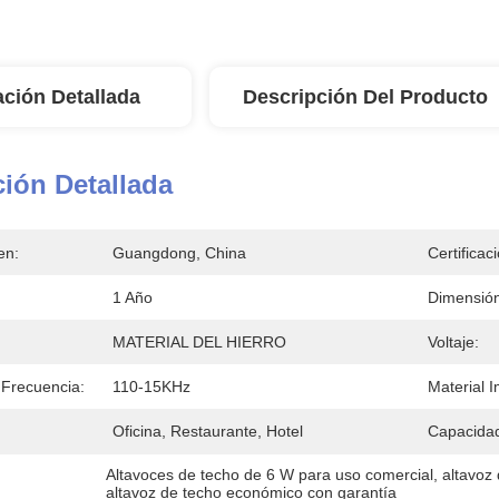
ación Detallada
Descripción Del Producto
ión Detallada
en:
Guangdong, China
Certificac
1 Año
Dimensi
MATERIAL DEL HIERRO
Voltaje:
Frecuencia:
110-15KHz
Material 
Oficina, Restaurante, Hotel
Capacidad
Altavoces de techo de 6 W para uso comercial
, 
altavoz 
altavoz de techo económico con garantía