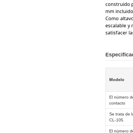
construido p
mm incluido 
Como altavo
escalable y 
satisfacer 
Especifica
Modelo
El número d
contacto
Se trata de l
CL-105.
El número d