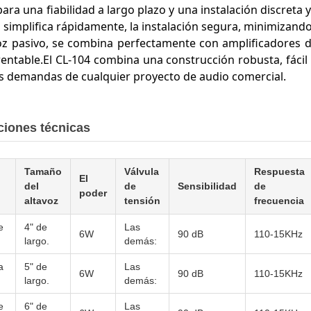
ara una fiabilidad a largo plazo y una instalación discreta
simplifica rápidamente, la instalación segura, minimizando 
z pasivo, se combina perfectamente con amplificadores de
rentable.El CL-104 combina una construcción robusta, fácil
las demandas de cualquier proyecto de audio comercial.
ciones técnicas
Tamaño
Válvula
Respuesta
El
del
de
Sensibilidad
de
poder
altavoz
tensión
frecuencia
e
4" de
Las
6W
90 dB
110-15KHz
largo.
demás:
a
5" de
Las
6W
90 dB
110-15KHz
largo.
demás:
e
6" de
Las