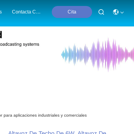
s
Contacta Con Nosotros
Cita
 para aplicaciones industriales y comerciales
Altavoz De Techo De 6W, Altavoz De