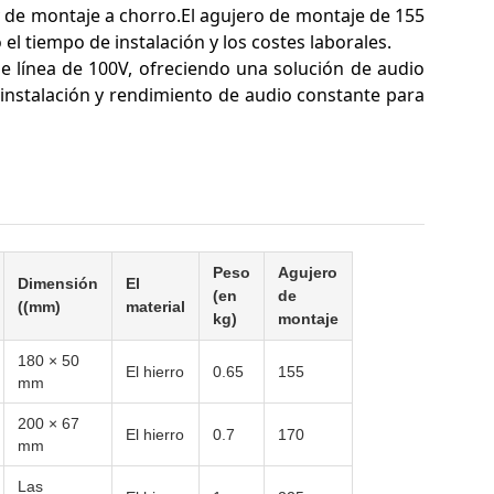
 y de montaje a chorro.El agujero de montaje de 155
el tiempo de instalación y los costes laborales.
 línea de 100V, ofreciendo una solución de audio
 instalación y rendimiento de audio constante para
Peso
Agujero
Dimensión
El
(en
de
((mm)
material
kg)
montaje
180 × 50
El hierro
0.65
155
mm
200 × 67
El hierro
0.7
170
mm
Las