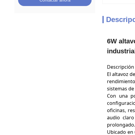
Contactar ahora
Descrip
6W altav
industri
Descripción 
El altavoz d
rendimiento
sistemas de 
Con una po
configuraci
oficinas, r
audio claro
prolongado
Ubicado en 