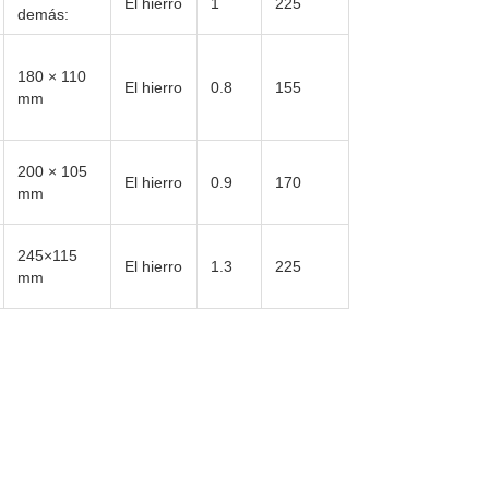
El hierro
1
225
demás:
180 × 110
El hierro
0.8
155
mm
200 × 105
El hierro
0.9
170
mm
245×115
El hierro
1.3
225
mm