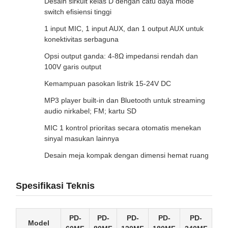
Desain sirkuit kelas D dengan catu daya mode
switch efisiensi tinggi
1 input MIC, 1 input AUX, dan 1 output AUX untuk
konektivitas serbaguna
Opsi output ganda: 4-8Ω impedansi rendah dan
100V garis output
Kemampuan pasokan listrik 15-24V DC
MP3 player built-in dan Bluetooth untuk streaming
audio nirkabel; FM; kartu SD
MIC 1 kontrol prioritas secara otomatis menekan
sinyal masukan lainnya
Desain meja kompak dengan dimensi hemat ruang
Spesifikasi Teknis
PD-
PD-
PD-
PD-
PD-
Model