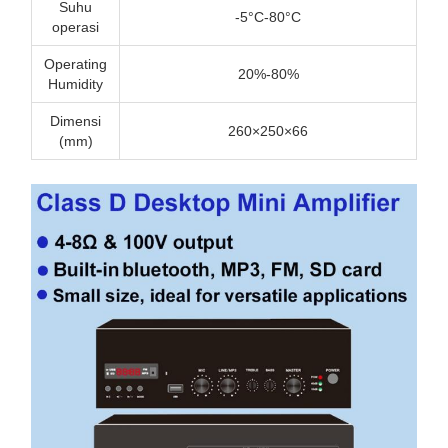
Suhu
-5°C-80°C
operasi
Operating
20%-80%
Humidity
Dimensi
260×250×66
(mm)