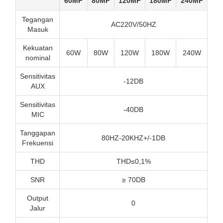
60MF
80MF
120MF
180MF
240MF
Tegangan
AC220V/50HZ
Masuk
Kekuatan
60W
80W
120W
180W
240W
nominal
Sensitivitas
-12DB
AUX
Sensitivitas
-40DB
MIC
Tanggapan
80HZ-20KHZ+/-1DB
Frekuensi
THD
THD≤0,1%
SNR
≥ 70DB
Output
0
Jalur