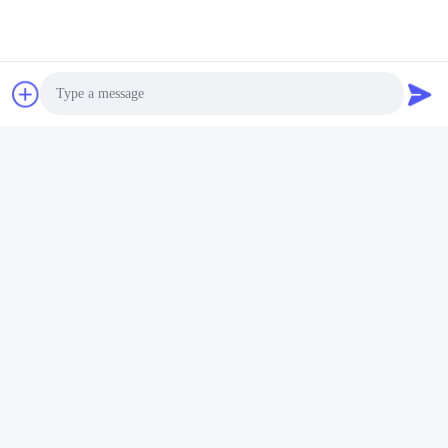
Photo
Video Call
Audio Call