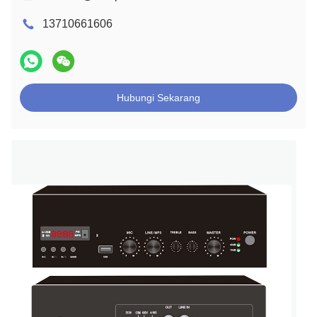
13710661606
Hubungi Sekarang