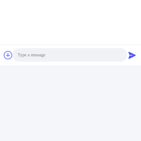
Photo
Video Call
Audio Call