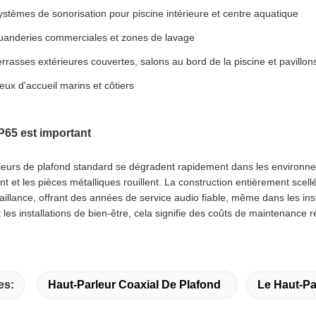
ystèmes de sonorisation pour piscine intérieure et centre aquatique
uanderies commerciales et zones de lavage
errasses extérieures couvertes, salons au bord de la piscine et pavillons
ieux d'accueil marins et côtiers
P65 est important
leurs de plafond standard se dégradent rapidement dans les environne
nt et les pièces métalliques rouillent. La construction entièrement sc
aillance, offrant des années de service audio fiable, même dans les inst
et les installations de bien-être, cela signifie des coûts de maintenance
es:
Haut-Parleur Coaxial De Plafond
Le Haut-Pa