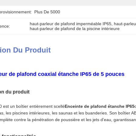
provisionnement:
Plus De 5000
haut-parleur de plafond imperméable IP65
, 
haut-parleu
ence:
haut-parleur de plafond de la piscine intérieure
ion Du Produit
eur de plafond coaxial étanche IP65 de 5 pouces
on du produit
est un boîtier entièrement scellé
Enceinte de plafond étanche IP65
as, les piscines intérieures, les saunas et les buanderies. Son boîtier A
mplète contre la pénétration de poussière et les jets d'eau, garantissa