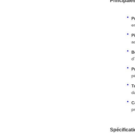
Principales
P
e
P
a
B
d'
P
p
T
d
C
p
Spécificat