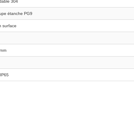
ydable 304
upe étanche PG9
 surface
 mm
 IP65