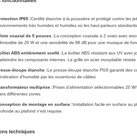
 fonctionnalités
rotection IP65 :
Certifié étanche à la poussière et protégé contre les je
nvironnements très humides et humides où les haut-parleurs standard
ilote coaxial de 5 pouces :
La conception coaxiale à 2 voies avec woof
dmissible de 20 W et une sensibilité de 88 dB pour une musique de fond
oîtier ABS entièrement scellé :
Le boîtier ABS résistant aux UV avec jo
atteindre les composants internes. La grille en acier inoxydable résiste à
resse-étoupe étanche :
Le presse-étoupe étanche PG9 garantit des co
énétration d'humidité par les ouvertures de câbles.
ransformateur multiprise :
Prises d'alimentation sélectionnables 20 W
ans différentes zones.
onception de montage en surface :
Installation facile en surface au
rofonde au plafond n'est requise.
ions techniques