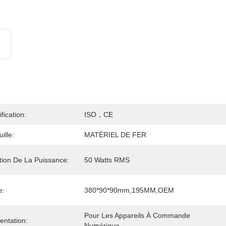
ification:
ISO，CE
ille:
MATÉRIEL DE FER
tion De La Puissance:
50 Watts RMS
e:
380*90*90mm,195MM,OEM
Pour Les Appareils À Commande 
entation:
Numérique