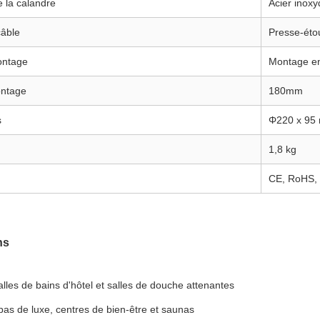
 la calandre
Acier inox
câble
Presse-éto
ontage
Montage en
ontage
180mm
s
Φ220 x 95
1,8 kg
CE, RoHS,
ns
alles de bains d'hôtel et salles de douche attenantes
pas de luxe, centres de bien-être et saunas