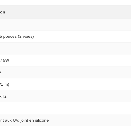
ion
5 pouces (2 voies)
 / 5W
V
/1 m)
 kHz
nt aux UV, joint en silicone