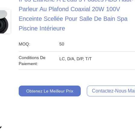
Parleur Au Plafond Coaxial 20W 100V
Enceinte Scellée Pour Salle De Bain Spa
Piscine Intérieure
MOQ:
50
Conditions De
LC, D/A, D/P, T/T
Paiement:
Contactez-Nous Mai
Obtenez Le Meilleur Prix