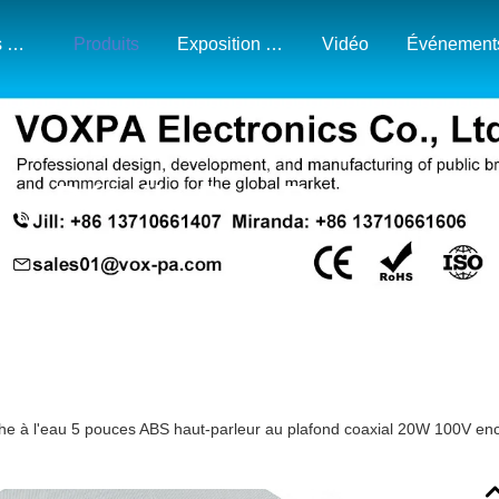
À Propos De Nous
Produits
Exposition Et Carte Du Marché
Vidéo
Événement
Détails Des Produits
he à l'eau 5 pouces ABS haut-parleur au plafond coaxial 20W 100V encei