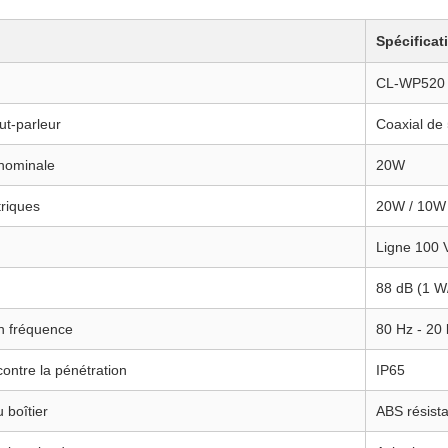
Spécificat
CL-WP520
ut-parleur
Coaxial de 
nominale
20W
triques
20W / 10W
Ligne 100 
88 dB (1 W
n fréquence
80 Hz - 20
contre la pénétration
IP65
 boîtier
ABS résista