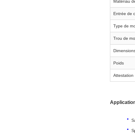
Matériau de
Entrée de 
Type de m
Trou de m
Dimension
Poids
Attestation
Applicatio
S
S