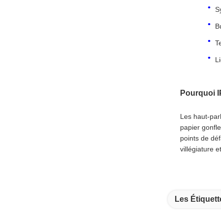
S
B
T
L
Pourquoi I
Les haut-par
papier gonfle
points de déf
villégiature 
Les Étiquett