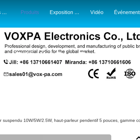
À Propos De Nous
Produits
Exposition Et Carte Du Marché
Vidéo
Événement
Détails Des Produits
r suspendu 10W/5W/2.5W, haut-parleur pendentif 5 pouces, gamme comp