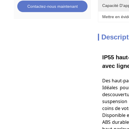
Capacité D'ap
Contactez-nous maintenant
Mettre en évid
Descript
IP55 haut
avec lign
Des haut-pa
Idéales pou
descouvert
suspension 
coins de vot
Disponible 
ABS durable