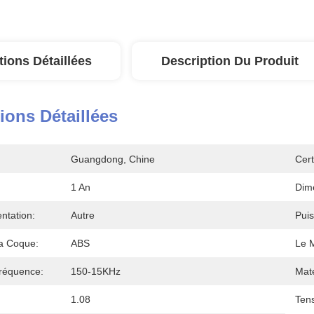
tions Détaillées
Description Du Produit
ions Détaillées
Guangdong, Chine
Cert
1 An
Dim
ntation:
Autre
Puis
a Coque:
ABS
Le 
réquence:
150-15KHz
Maté
1.08
Tens