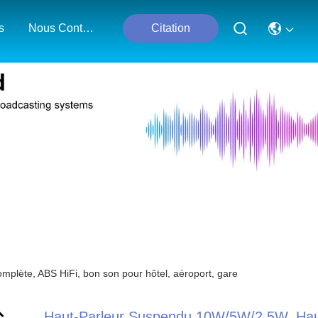
s
Nous Contacter
Citation
lète, ABS HiFi, bon son pour hôtel, aéroport, gare
Haut-Parleur Suspendu 10W/5W/2.5W, Hau