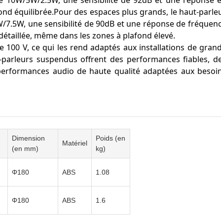
de 10W/5W/2.5W, une sensibilité de 92dB et une réponse 
nd équilibrée.Pour des espaces plus grands, le haut-parle
W/7.5W, une sensibilité de 90dB et une réponse de fréquen
étaillée, même dans les zones à plafond élevé.
100 V, ce qui les rend adaptés aux installations de gran
t-parleurs suspendus offrent des performances fiables, d
performances audio de haute qualité adaptées aux besoi
Dimension
Poids (en
Matériel
(en mm)
kg)
Φ180
ABS
1.08
Φ180
ABS
1.6