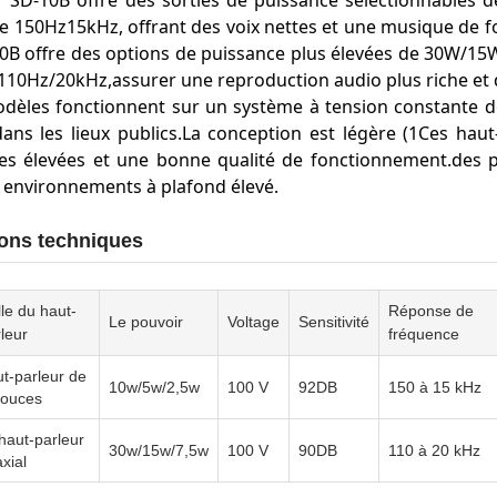
r SD-10B offre des sorties de puissance sélectionnables 
e 150Hz15kHz, offrant des voix nettes et une musique de fo
30B offre des options de puissance plus élevées de 30W/15
110Hz/20kHz,assurer une reproduction audio plus riche et d
dèles fonctionnent sur un système à tension constante de 
ans les lieux publics.La conception est légère (1Ces hau
s élevées et une bonne qualité de fonctionnement.des 
 environnements à plafond élevé.
ions techniques
lle du haut-
Réponse de
Le pouvoir
Voltage
Sensitivité
leur
fréquence
t-parleur de
10w/5w/2,5w
100 V
92DB
150 à 15 kHz
pouces
 haut-parleur
30w/15w/7,5w
100 V
90DB
110 à 20 kHz
xial