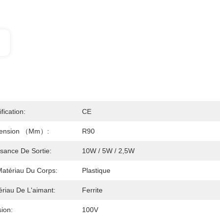
ification:
CE
ension （mm）:
R90
sance De Sortie:
10W / 5W / 2,5W
Matériau Du Corps:
Plastique
riau De L'aimant:
Ferrite
ion:
100V