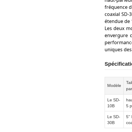
haut-parleu
fréquence d
coaxial SD-
étendue de 
Les deux mo
envergure d
performance
uniques des
Spécificat
Tai
Modèle
par
Le SD-
hau
10B
5 
Le SD-
5''
30B
coa