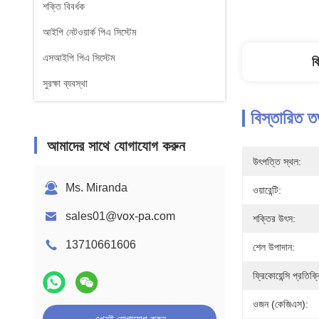
শক্তি বিবর্ধক
আইপি নেটওয়ার্ক পিএ সিস্টেম
এসআইপি পিএ সিস্টেম
ব
সুরক্ষা ব্যবস্থা
বিস্তারিত ত
আমাদের সাথে যোগাযোগ করুন
উৎপত্তি স্থল:
Ms. Miranda
ওয়ারেন্টি:
sales01@vox-pa.com
শক্তির উৎস:
13710661606
শেল উপাদান:
ফ্রিকোয়েন্সি প্রতিক্র
ওজন (কেজিএস):