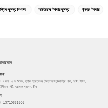
িজ্যিক ঝুলন্ত স্পিকার
আউটডোর স্পিকার ঝুলন্ত
ঝুলন্ত স্পিকার
যোগাযোগ
কানা
ও ৭ তলা, ৫ নং বিল্ডিং, হাইফু ইনোভেশন টেকনোলজি ইন্ডাস্ট্রি পার্ক, লংটাং টাউন,
ংইউয়ান সিটি, গুয়াংডং প্রদেশ, চীন
ল
6--13710661606