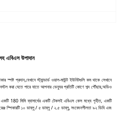
ইন সহ এবিএস উপাদান
্পষ্ট প্রদান,যেখানে স্ট্যান্ডার্ড ওয়াল-মাউন্ট ইউনিটগুলি কম থাকে সেখানে
স্টল করা যেতে পারে যাতে আপনার ভেন্যুর প্রতিটি কোণে শব্দ পৌঁছায়,অডিও
ার একটি 180 মিমি ব্যাসার্ধের একটি টেকসই এবিএস কেস মধ্যে গৃহীত, একটি
জ স্পিকারটি ১০ ডাব্লু / ৫ ডাব্লু / ২.৫ ডাব্লু, সংবেদনশীলতা ৯২ ডিবি এবং