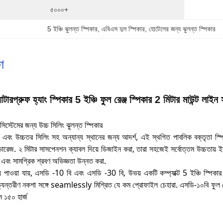
৫০০০+
5 ইঞ্চি ঝুলন্ত স্পিকার
, 
এবিএস দুল স্পিকার
, 
হোটেলের জন্য ঝুলন্ত স্পিকার
ণ
ারপ্রুফ হ্যাং স্পিকার 5 ইঞ্চি ফুল রেঞ্জ স্পিকার 2 মিটার মাউন্ট লা
সিস্টেমের জন্য উচ্চ সিলিং ঝুলন্ত স্পিকার
বং উচ্চতর সিলিং সহ অন্যান্য স্থানের জন্য আদর্শ, এই স্থগিত পাবলিক বক্তৃতা স্পিকার স
েজ. ২ মিটার সাসপেনশন ক্যাবল দিয়ে ডিজাইন করা, তারা সহজেই সর্বোত্তম উচ্চতায় ইন
এবং সামগ্রিক শ্রবণ অভিজ্ঞতা উন্নত করা.
ে পাওয়া যায়, এসডি -10 বি এবং এসডি -30 বি, উভয় একটি কম্প্যাক্ট 5 ইঞ্চি স্পিক
্যন্তরীণ নকশা সঙ্গে seamlessly মিশ্রিত যে কম প্রোফাইল চেহারা. এসডি-১০বি ফুল রেঞ্
্স ১৫০ হার্জ