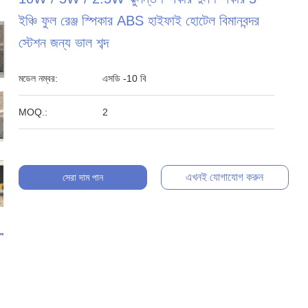
ইঞ্চি ফুল রেঞ্জ স্পিকার ABS হাইফাই হোটেল বিমানবন্দর
স্টেশন জন্য ভাল শব্দ
মডেল নম্বর:
এসডি -10 বি
MOQ.:
2
এখনই যোগাযোগ করুন
সেরা দাম পান