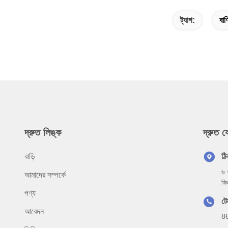
ট্যাগ:
বাণ
দ্রুত লিঙ্ক
দ্রুত 
বাড়ি
ঠি
৬ 
আমাদের সম্পর্কে
কি
পণ্য
টে
আবেদন
8