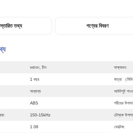
িস্তারিত তথ্য
পণ্যের বিবরণ
থ্য
গুয়াংডং, চীন
সাক্ষ্যদান:
1 বছর
মাত্রা （মিম
অন্যান্য
আউটপুট পাওয়
ABS
শরীরের উপাদা
িয়া:
150-15kHz
চৌম্বক উপাদা
1.08
ভোল্টেজ: