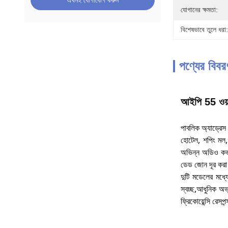
এখনই যোগাযোগ করুন
যোগানের ক্ষমতা:
বিশেষভাবে তুলে ধরা:
পণ্যের বিবর
আইপি 55 ওয়াট
পাবলিক অ্যাড্রেস 
হোটেল, শপিং মল, এ
অভিন্ন অডিও কভার
ডেড জোন দূর করা 
দুটি মডেলের মধ্য
স্বচ্ছ,আধুনিক অভ
ফ্রিকোয়েন্সি রেসপন