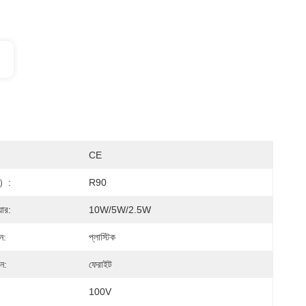
CE
ি）:
R90
ার:
10W/5W/2.5W
ন:
প্লাস্টিক
ন:
ফেরাইট
100V