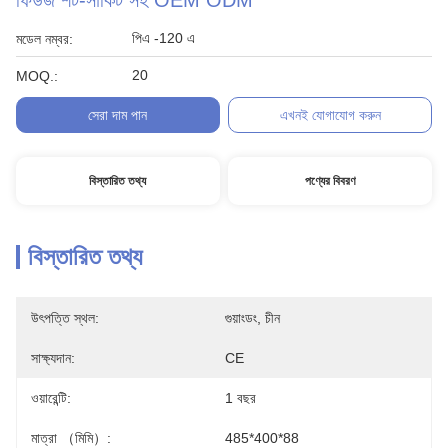
ফিউজ শর্ট-সার্কিট সহ OEM ODM
পিএ -120 এ
মডেল নম্বর:
20
MOQ.:
সেরা দাম পান
এখনই যোগাযোগ করুন
বিস্তারিত তথ্য
পণ্যের বিবরণ
বিস্তারিত তথ্য
উৎপত্তি স্থল:
গুয়াংডং, চীন
সাক্ষ্যদান:
CE
ওয়ারেন্টি:
1 বছর
মাত্রা （মিমি）:
485*400*88