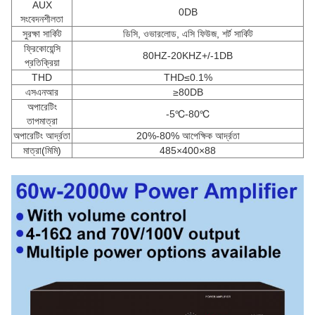
AUX
0DB
সংবেদনশীলতা
সুরক্ষা সার্কিট
ডিসি, ওভারলোড, এসি ফিউজ, শর্ট সার্কিট
ফ্রিকোয়েন্সি
80HZ-20KHZ+/-1DB
প্রতিক্রিয়া
THD
THD≤0.1%
এসএনআর
≥80DB
অপারেটিং
-5℃-80℃
তাপমাত্রা
অপারেটিং আর্দ্রতা
20%-80% আপেক্ষিক আর্দ্রতা
মাত্রা(মিমি)
485×400×88