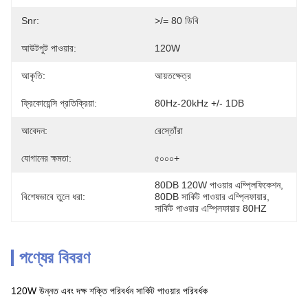
Snr:
>/= 80 ডিবি
আউটপুট পাওয়ার:
120W
আকৃতি:
আয়তক্ষেত্র
ফ্রিকোয়েন্সি প্রতিক্রিয়া:
80Hz-20kHz +/- 1DB
আবেদন:
রেস্তোঁরা
যোগানের ক্ষমতা:
৫০০০+
80DB 120W পাওয়ার এম্প্লিফিকেশন
, 
বিশেষভাবে তুলে ধরা:
80DB সার্কিট পাওয়ার এম্প্লিফায়ার
, 
সার্কিট পাওয়ার এম্প্লিফায়ার 80HZ
পণ্যের বিবরণ
120W উন্নত এবং দক্ষ শক্তি পরিবর্ধন সার্কিট পাওয়ার পরিবর্ধক