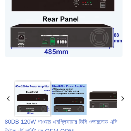
80DB 120W পাওয়ার এমপ্লিফায়ার ডিসি ওভারলোড এসি