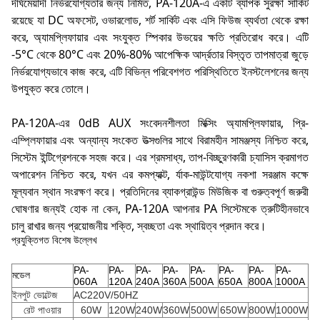
দীর্ঘমেয়াদী নির্ভরযোগ্যতার জন্য নির্মিত, PA-120A-এ একটি ব্যাপক সুরক্ষা সার্কিট
রয়েছে যা DC অফসেট, ওভারলোড, শর্ট সার্কিট এবং এসি ফিউজ ব্যর্থতা থেকে রক্ষা
করে, অ্যামপ্লিফায়ার এবং সংযুক্ত স্পিকার উভয়ের ক্ষতি প্রতিরোধ করে। এটি
-5°C থেকে 80°C এবং 20%-80% আপেক্ষিক আর্দ্রতার বিস্তৃত তাপমাত্রা জুড়ে
নির্ভরযোগ্যভাবে কাজ করে, এটি বিভিন্ন পরিবেশগত পরিস্থিতিতে ইনস্টলেশনের জন্য
উপযুক্ত করে তোলে।
PA-120A-এর 0dB AUX সংবেদনশীলতা মিক্সিং অ্যামপ্লিফায়ার, প্রি-
এম্প্লিফায়ার এবং অন্যান্য সংকেত উত্সগুলির সাথে বিরামহীন সামঞ্জস্য নিশ্চিত করে,
সিস্টেম ইন্টিগ্রেশনকে সহজ করে। এর শ্রমসাধ্য, তাপ-বিচ্ছুরণকারী চ্যাসিস ক্রমাগত
অপারেশন নিশ্চিত করে, যখন এর কমপ্যাক্ট, র্যাক-মাউন্টযোগ্য নকশা সরঞ্জাম কক্ষে
মূল্যবান স্থান সংরক্ষণ করে। প্রতিদিনের ব্যাকগ্রাউন্ড মিউজিক বা গুরুত্বপূর্ণ জরুরী
ঘোষণার জন্যই হোক না কেন, PA-120A আপনার PA সিস্টেমকে ত্রুটিহীনভাবে
চালু রাখার জন্য প্রয়োজনীয় শক্তি, স্বচ্ছতা এবং স্থায়িত্ব প্রদান করে।
প্রযুক্তিগত বিশেষ উল্লেখ
PA-
PA-
PA-
PA-
PA-
PA-
PA-
PA-
মডেল
060A
120A
240A
360A
500A
650A
800A
1000A
ইনপুট ভোল্টেজ
AC220V/50HZ
রেট পাওয়ার
60W
120W
240W
360W
500W
650W
800W
1000W