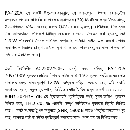
PA-120A হল একটি উচ্চ-পারফরম্যান্স, পেশাদার-গ্রেড বিশুদ্ধ রিয়ার-স্টেজ
সম্প্রচার পাওয়ার পরিবর্ধক যা পাবলিক অ্যাড্রেস (PA) সিস্টেমের জন্য নির্ভরযোগ্য,
উচ্চ-বিশ্বস্ত অডিও সরবরাহ করতে ইঞ্জিনিয়ার করা হয়েছে। বাণিজ্যিক, শিক্ষামূলক
এবং আতিথেয়তা পরিবেশে নির্বিঘ্ন একীকরণের জন্য ডিজাইন করা হয়েছে, এই
120W পরিবর্ধকটি দৈনিক পাবলিক সম্প্রচার, পটভূমি সঙ্গীত এবং জরুরী পেজিং
অ্যাপ্লিকেশনগুলির চাহিদা মেটাতে সুনির্দিষ্ট অডিও পারফরম্যান্সের সাথে শক্তিশালী
নির্মাণকে একত্রিত করে।
একটি স্থিতিশীল AC220V/50Hz ইনপুট দ্বারা চালিত, PA-120A
70V/100V ধ্রুবক-ভোল্টেজ স্পিকার লাইন বা 4-16Ω ধ্রুবক-প্রতিরোধের লোড
চালানোর জন্য সামঞ্জস্যপূর্ণ 120W রেটযুক্ত শক্তি সরবরাহ করে, এটি মাঝারি
আকারের স্থান, স্কুল ক্যাম্পাস, রিটেইল স্টোর তৈরির জন্য আদর্শ করে তোলে।
80Hz-20kHz±1dB এর ফ্রিকোয়েন্সি প্রতিক্রিয়া স্পষ্ট, সুষম অডিও প্রজনন
নিশ্চিত করে, THD ≤0.1% এমনকি সম্পূর্ণ ভলিউমেও ন্যূনতম বিকৃতি নিশ্চিত
করে। একটি সংকেত-টু-শব্দ অনুপাত (SNR) ≥80dB আরও পটভূমির হস্তক্ষেপ দূর
করে, আপনার বার্তা বা সঙ্গীত ব্যতিক্রমী স্পষ্টতার সাথে শোনা যায় তা নিশ্চিত করে।