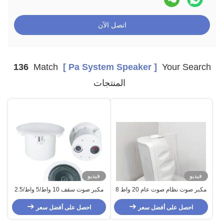
اتصل الآن
136
Match
[ Pa System Speaker ]
Your Search
المنتجات
فيديو
فيديو
مكبر صوت نظام صوت عام 20 واط 8
مكبر صوت سقف 10 واط/5 واط/2.5
أوم مثبت على الحائط قابل للتعديل
واط من الحديد لنظام الصوت العام
ABS
احصل على أفضل سعر
احصل على أفضل سعر
(PA) ، نطاق التردد 100-20 كيلو هرتز
، 88 ديسيبل