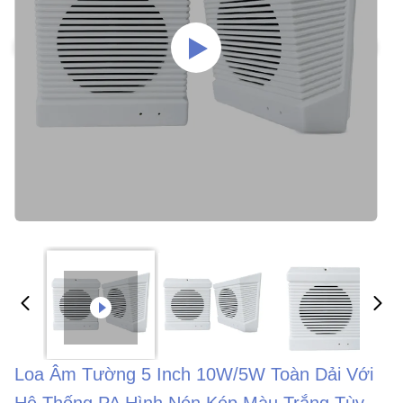
Loa Âm Tường 5 Inch 10W/5W Toàn Dải Với