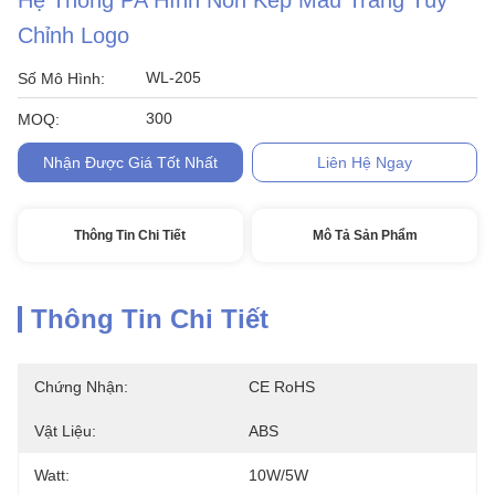
Hệ Thống PA Hình Nón Kép Màu Trắng Tùy
Chỉnh Logo
WL-205
Số Mô Hình:
300
MOQ:
Nhận Được Giá Tốt Nhất
Liên Hệ Ngay
Thông Tin Chi Tiết
Mô Tả Sản Phẩm
Thông Tin Chi Tiết
Chứng Nhận:
CE RoHS
Vật Liệu:
ABS
Watt:
10W/5W