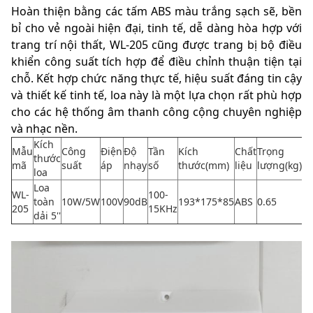
Hoàn thiện bằng các tấm ABS màu trắng sạch sẽ, bền
bỉ cho vẻ ngoài hiện đại, tinh tế, dễ dàng hòa hợp với
trang trí nội thất, WL-205 cũng được trang bị bộ điều
khiển công suất tích hợp để điều chỉnh thuận tiện tại
chỗ. Kết hợp chức năng thực tế, hiệu suất đáng tin cậy
và thiết kế tinh tế, loa này là một lựa chọn rất phù hợp
cho các hệ thống âm thanh công cộng chuyên nghiệp
và nhạc nền.
Kích
Mẫu
Công
Điện
Độ
Tần
Kích
Chất
Trọng
thước
mã
suất
áp
nhạy
số
thước(mm)
liệu
lượng(kg)
loa
Loa
WL-
100-
toàn
10W/5W
100V
90dB
193*175*85
ABS
0.65
205
15KHz
dải 5''