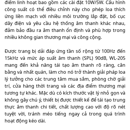
điểm linh hoạt bao gồm các cài đặt 10W/5W. Cấu hình
công suất có thể điều chỉnh này cho phép loa thích
ứng liền mạch với nhiều môi trường lắp đặt, bố cục
dây điện và yêu cầu hệ thống âm thanh khác nhau,
đảm bảo đầu ra âm thanh ổn định và phù hợp trong
nhiều không gian thương mại và công cộng.
Được trang bị dải đáp ứng tần số rộng từ 100Hz đến
15kHz và mức áp suất âm thanh (SPL) 90dB, WL-205
mang đến khả năng tái tạo âm thanh rõ ràng, cân
bằng và nhất quán, làm cho nó trở thành giải pháp loa
lý tưởng cho các trung tâm mua sắm, phòng chờ giải
trí, cửa hàng thời trang và các địa điểm thương mại
tương tự khác. Mặc dù có kích thước vật lý nhỏ gọn và
không gây chú ý, thiết bị được thiết kế để tái tạo trung
thực âm thanh chi tiết, chất lượng cao với độ rõ nét
tuyệt vời, tránh méo tiếng ngay cả trong quá trình
hoạt động kéo dài.