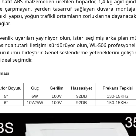
hafif ABS malzemeden üretilen hoparlör, 1,4 kg ağırlığı
ze çarpmayan, yerden tasarruf sağlayan duvara montaj
nıklı yapısı, yoğun trafikli ortamların zorluklarına dayanac
ğlar.
üvenlik uyarıları yayınlıyor olun, ister seçilmiş arka plan m
rasında tutarlı iletişimi sürdürüyor olun, WL-506 profesyon
rulumu birleştirir. Genel seslendirme yeteneklerini gelişti
 ideal seçimdir.
rması
rlör Boyutu
Güç
Gerilim
Hassasiyet
Frekans Tepkisi
5"
6W
100V
92DB
130-15KHz
6''
10W/5W
100V
92DB
150-15KHz