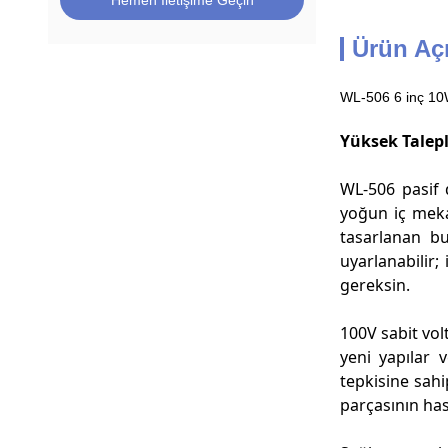
Hemen İletişime Geçin
Ürün Aç
WL-506 6 inç 10
Yüksek Talepl
WL-506 pasif d
yoğun iç meka
tasarlanan b
uyarlanabilir;
gereksin.
100V sabit vol
yeni yapılar 
tepkisine sahi
parçasının hass