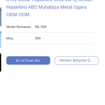
Hoparlörü ABS Muhafaza Metal Izgara
OEM ODM
Model Numarası:
WL-506
Moq:
300
Hemen İletişime Geçin
En İyi Fiyatı Alın