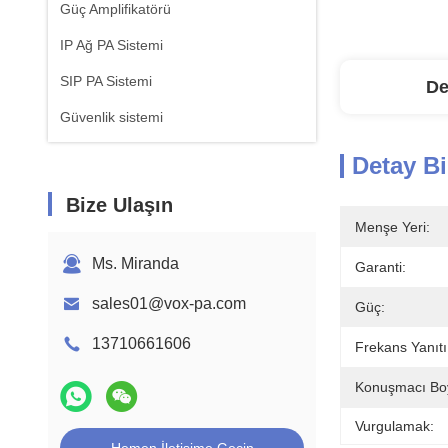
Güç Amplifikatörü
IP Ağ PA Sistemi
SIP PA Sistemi
De
Güvenlik sistemi
Detay Bi
Bize Ulaşın
Menşe Yeri:
Ms. Miranda
Garanti:
sales01@vox-pa.com
Güç:
13710661606
Frekans Yanıtı
Konuşmacı Bo
Vurgulamak: