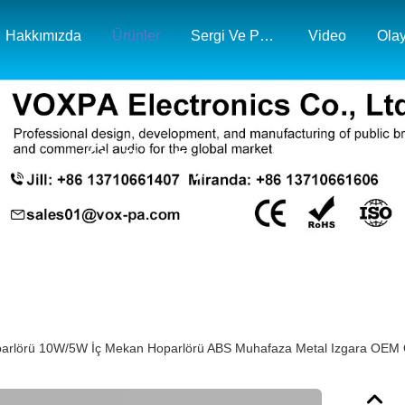
Hakkımızda
Ürünler
Sergi Ve Pazar Haritası
Video
Olay
Ürün Ayrıntıları
parlörü 10W/5W İç Mekan Hoparlörü ABS Muhafaza Metal Izgara OE