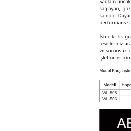
Sağlam ancak 
sağlayan, gö
sahiptir. Daya
performans sa
İster kritik g
tesisleriniz a
ve sorunsuz ku
işletmeler için
Model Karşılaştı
Modeli
Hopa
WL-505
WL-506