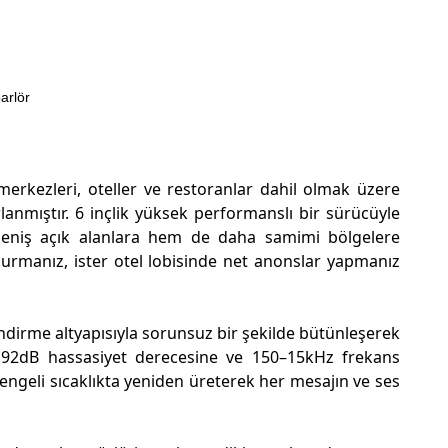
arlör
merkezleri, oteller ve restoranlar dahil olmak üzere
anmıştır. 6 inçlik yüksek performanslı bir sürücüyle
 geniş açık alanlara hem de daha samimi bölgelere
ldurmanız, ister otel lobisinde net anonslar yapmanız
lendirme altyapısıyla sorunsuz bir şekilde bütünleşerek
r. 92dB hassasiyet derecesine ve 150–15kHz frekans
engeli sıcaklıkta yeniden üreterek her mesajın ve ses