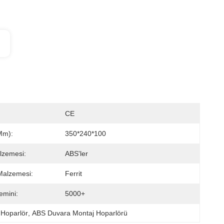
CE
mm):
350*240*100
lzemesi:
ABS'ler
Malzemesi:
Ferrit
emini:
5000+
 Hoparlör
, 
ABS Duvara Montaj Hoparlörü