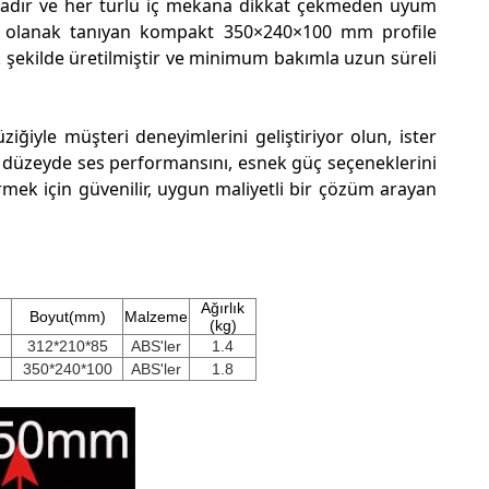
ndadır ve her türlü iç mekana dikkat çekmeden uyum
a olanak tanıyan kompakt 350×240×100 mm profile
ak şekilde üretilmiştir ve minimum bakımla uzun süreli
üziğiyle müşteri deneyimlerini geliştiriyor olun, ister
el düzeyde ses performansını, esnek güç seçeneklerini
rmek için güvenilir, uygun maliyetli bir çözüm arayan
Ağırlık
Boyut(mm)
Malzeme
(kg)
312*210*85
ABS'ler
1.4
350*240*100
ABS'ler
1.8