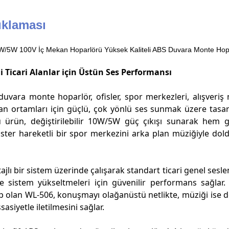
ıklaması
W/5W 100V İç Mekan Hoparlörü Yüksek Kaliteli ABS Duvara Monte Hop
i Ticari Alanlar için Üstün Ses Performansı
uvara monte hoparlör, ofisler, spor merkezleri, alışveriş 
n ortamları için güçlü, çok yönlü ses sunmak üzere tasarl
u ürün, değiştirilebilir 10W/5W güç çıkışı sunarak hem
 ister hareketli bir spor merkezini arka plan müziğiyle do
tajlı bir sistem üzerinde çalışarak standart ticari genel ses
ve sistem yükseltmeleri için güvenilir performans sağla
p olan WL-506, konuşmayı olağanüstü netlikte, müziği ise d
asiyetle iletilmesini sağlar.