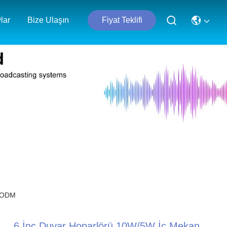
lar
Bize Ulaşın
Fiyat Teklifi
M ODM
6 İnç Duvar Hoparlörü 10W/5W İç Mekan