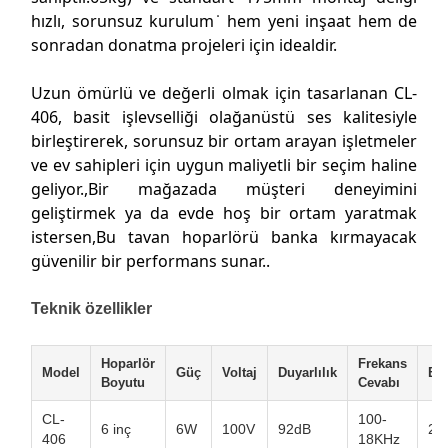
hızlı, sorunsuz kurulum ̇ hem yeni inşaat hem de
sonradan donatma projeleri için idealdir.
Uzun ömürlü ve değerli olmak için tasarlanan CL-
406, basit işlevselliği olağanüstü ses kalitesiyle
birleştirerek, sorunsuz bir ortam arayan işletmeler
ve ev sahipleri için uygun maliyetli bir seçim haline
geliyor.,Bir mağazada müşteri deneyimini
geliştirmek ya da evde hoş bir ortam yaratmak
istersen,Bu tavan hoparlörü banka kırmayacak
güvenilir bir performans sunar..
Teknik özellikler
Hoparlör
Frekans
Model
Güç
Voltaj
Duyarlılık
Bo
Boyutu
Cevabı
CL-
100-
6 inç
6W
100V
92dB
20
406
18KHz