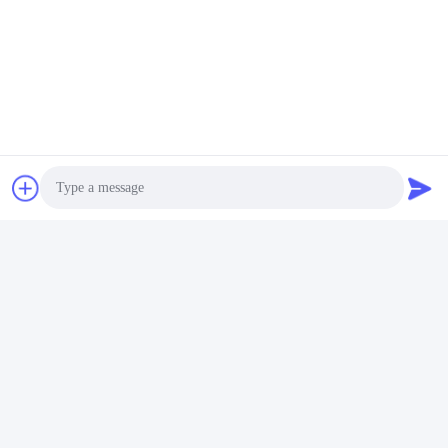
Photo
Video Call
Audio Call