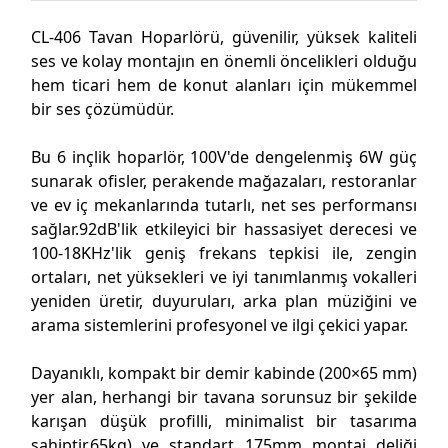
CL-406 Tavan Hoparlörü, güvenilir, yüksek kaliteli
ses ve kolay montajın en önemli öncelikleri olduğu
hem ticari hem de konut alanları için mükemmel
bir ses çözümüdür.
Bu 6 inçlik hoparlör, 100V'de dengelenmiş 6W güç
sunarak ofisler, perakende mağazaları, restoranlar
ve ev iç mekanlarında tutarlı, net ses performansı
sağlar.92dB'lik etkileyici bir hassasiyet derecesi ve
100-18KHz'lik geniş frekans tepkisi ile, zengin
ortaları, net yüksekleri ve iyi tanımlanmış vokalleri
yeniden üretir, duyuruları, arka plan müziğini ve
arama sistemlerini profesyonel ve ilgi çekici yapar.
Dayanıklı, kompakt bir demir kabinde (200×65 mm)
yer alan, herhangi bir tavana sorunsuz bir şekilde
karışan düşük profilli, minimalist bir tasarıma
sahiptir.65kg) ve standart 175mm montaj deliği