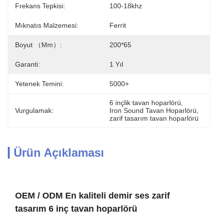
Frekans Tepkisi:
100-18khz
Mıknatıs Malzemesi:
Ferrit
Boyut （mm）:
200*65
Garanti:
1 Yıl
Yetenek Temini:
5000+
6 inçlik tavan hoparlörü
, 
Vurgulamak:
Iron Sound Tavan Hoparlörü
, 
zarif tasarım tavan hoparlörü
Ürün Açıklaması
OEM / ODM En kaliteli demir ses zarif
tasarım 6 inç tavan hoparlörü