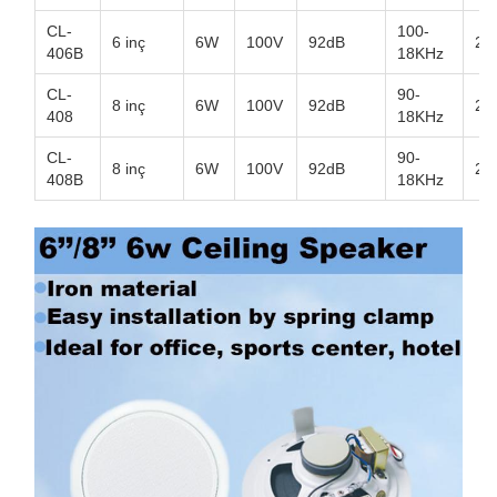
CL-
100-
6 inç
6W
100V
92dB
20
406B
18KHz
CL-
90-
8 inç
6W
100V
92dB
26
408
18KHz
CL-
90-
8 inç
6W
100V
92dB
26
408B
18KHz