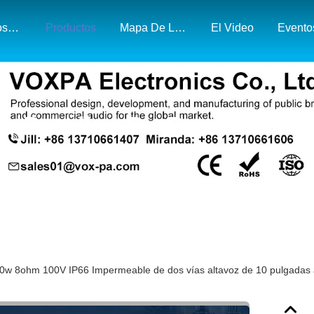
Sobre Nosotros
Productos
Mapa De La Exposición Y El Mercado
El Video
Evento
Detalles De Productos
0w 8ohm 100V IP66 Impermeable de dos vías altavoz de 10 pulgadas 