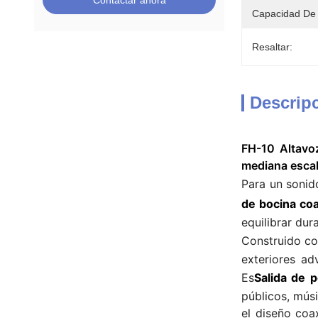
Contactar ahora
Capacidad De 
Resaltar:
Descrip
FH-10 Altavo
mediana esca
Para un sonido
de bocina coa
equilibrar dur
Construido co
exteriores ad
Es
Salida de 
públicos, mús
el diseño coa