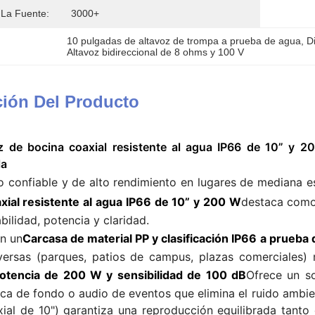
La Fuente:
3000+
10 pulgadas de altavoz de trompa a prueba de agua
, 
D
Altavoz bidireccional de 8 ohms y 100 V
ción Del Producto
z de bocina coaxial resistente al agua IP66 de 10” y 2
la
 confiable y de alto rendimiento en lugares de mediana esca
xial resistente al agua IP66 de 10” y 200 W
destaca como 
abilidad, potencia y claridad.
n un
Carcasa de material PP y clasificación IP66 a prueba
versas (parques, patios de campus, plazas comerciales) 
potencia de 200 W y sensibilidad de 100 dB
Ofrece un so
ica de fondo o audio de eventos que elimina el ruido ambie
xial de 10") garantiza una reproducción equilibrada tanto 