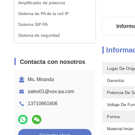
Amplificador de potencia
Sistema de PA de la red IP
Sistema SIP PA
Inform
Sistema de seguridad
Informac
Contacta con nosotros
Lugar De Orig
Ms. Miranda
Garantía:
sales01@vox-pa.com
Potencia De Sa
13710661606
Voltaje De Fu
Forma:
Material Imán: