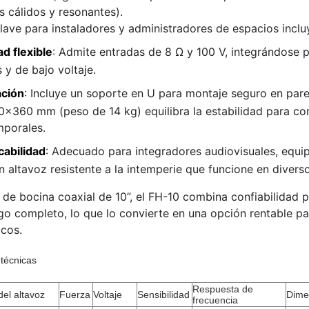
s cálidos y resonantes).
lave para instaladores y administradores de espacios inclu
d flexible
: Admite entradas de 8 Ω y 100 V, integrándose
 y de bajo voltaje.
ación
: Incluye un soporte en U para montaje seguro en par
360 mm (peso de 14 kg) equilibra la estabilidad para con
mporales.
cabilidad
: Adecuado para integradores audiovisuales, equip
n altavoz resistente a la intemperie que funcione en diver
e bocina coaxial de 10”, el FH-10 combina confiabilidad pa
go completo, lo que lo convierte en una opción rentable pa
icos.
 técnicas
Respuesta de
el altavoz
Fuerza
Voltaje
Sensibilidad
Dime
frecuencia