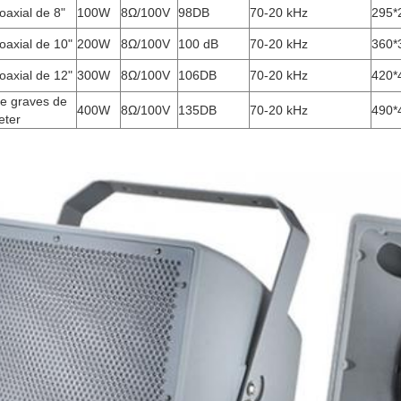
oaxial de 8"
100W
8Ω/100V
98DB
70-20 kHz
295*
oaxial de 10"
200W
8Ω/100V
100 dB
70-20 kHz
360*
oaxial de 12"
300W
8Ω/100V
106DB
70-20 kHz
420*
de graves de
400W
8Ω/100V
135DB
70-20 kHz
490*
eter