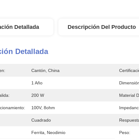
ación Detallada
Descripción Del Producto
ión Detallada
en:
Cantón, China
Certificac
1 Año
Dimensión
lida:
200 W
Material 
ncionamiento:
100V, 8ohm
Impedanci
Cuadrado
Respuesta
Ferrita, Neodimio
Peso: