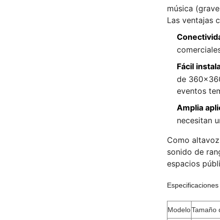
música (grave
Las ventajas c
Conectivida
comerciales
Fácil instal
de 360×360×
eventos te
Amplia apli
necesitan u
Como altavoz d
sonido de ran
espacios públ
Especificaciones
Modelo
Tamaño d