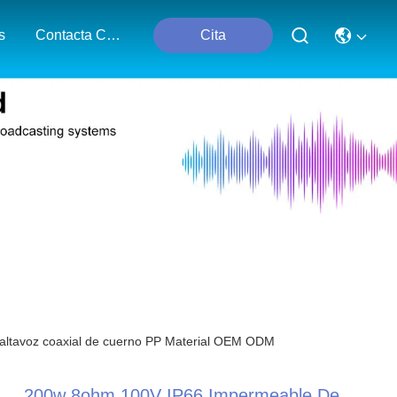
s
Contacta Con Nosotros
Cita
altavoz coaxial de cuerno PP Material OEM ODM
200w 8ohm 100V IP66 Impermeable De