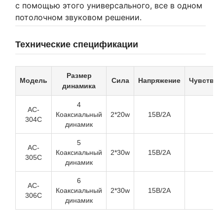
с помощью этого универсального, все в одном
потолочном звуковом решении.
Технические спецификации
Размер
Модель
Сила
Напряжение
Чувстви
динамика
4
AC-
Коаксиальный
2*20w
15В/2А
8
304C
динамик
5
AC-
Коаксиальный
2*30w
15В/2А
8
305C
динамик
6
AC-
Коаксиальный
2*30w
15В/2А
9
306C
динамик