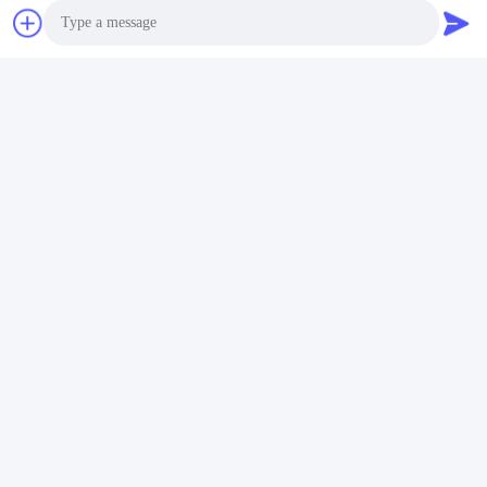
Photo
Video Call
Audio Call