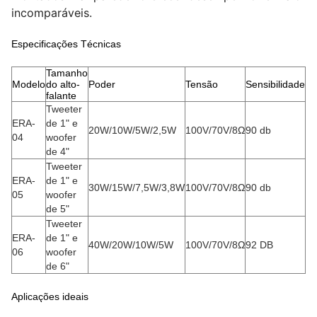
incomparáveis.
Especificações Técnicas
Tamanho
Re
Modelo
do alto-
Poder
Tensão
Sensibilidade
de
falante
fr
Tweeter
ERA-
de 1" e
20W/10W/5W/2,5W
100V/70V/8Ω
90 db
50
04
woofer
de 4"
Tweeter
ERA-
de 1" e
30W/15W/7,5W/3,8W
100V/70V/8Ω
90 db
50
05
woofer
de 5"
Tweeter
ERA-
de 1" e
40W/20W/10W/5W
100V/70V/8Ω
92 DB
50
06
woofer
de 6"
Aplicações ideais