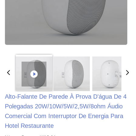
Alto-Falante De Parede À Prova D'água De 4
Polegadas 20W/10W/5W/2,5W/8ohm Áudio
Comercial Com Interruptor De Energia Para
Hotel Restaurante