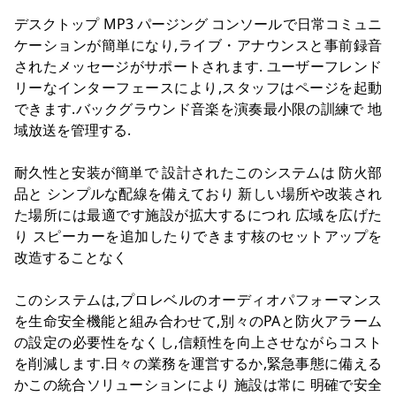
デスクトップ MP3 パージング コンソールで日常コミュニ
ケーションが簡単になり,ライブ・アナウンスと事前録音
されたメッセージがサポートされます. ユーザーフレンド
リーなインターフェースにより,スタッフはページを起動
できます.バックグラウンド音楽を演奏最小限の訓練で 地
域放送を管理する.
耐久性と安装が簡単で 設計されたこのシステムは 防火部
品と シンプルな配線を備えており 新しい場所や改装され
た場所には最適です施設が拡大するにつれ 広域を広げた
り スピーカーを追加したりできます核のセットアップを
改造することなく
このシステムは,プロレベルのオーディオパフォーマンス
を生命安全機能と組み合わせて,別々のPAと防火アラーム
の設定の必要性をなくし,信頼性を向上させながらコスト
を削減します.日々の業務を運営するか,緊急事態に備える
かこの統合ソリューションにより 施設は常に 明確で安全