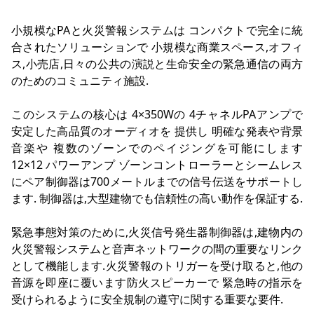
小規模なPAと火災警報システムは コンパクトで完全に統
合されたソリューションで 小規模な商業スペース,オフィ
ス,小売店,日々の公共の演説と生命安全の緊急通信の両方
のためのコミュニティ施設.
このシステムの核心は 4×350Wの 4チャネルPAアンプで
安定した高品質のオーディオを 提供し 明確な発表や背景
音楽や 複数のゾーンでのペイジングを可能にします
12×12 パワーアンプ ゾーンコントローラーとシームレス
にペア制御器は700メートルまでの信号伝送をサポートし
ます. 制御器は,大型建物でも信頼性の高い動作を保証する.
緊急事態対策のために,火災信号発生器制御器は,建物内の
火災警報システムと音声ネットワークの間の重要なリンク
として機能します.火災警報のトリガーを受け取ると,他の
音源を即座に覆います防火スピーカーで 緊急時の指示を
受けられるように安全規制の遵守に関する重要な要件.