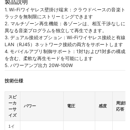
製品説明
1. Wi-Fiワイヤレス壁掛け端末：クラウドベースの音楽ト
ラックを無制限にストリーミングできます
2. マルチゾーン再生機能：各ゾーンは、相互干渉なしに
異なる音楽プログラムを独立して再生できます。
3. デュアル接続オプション：Wi-Fiワイヤレス接続と有線
LAN（RJ45）ネットワーク接続の両方をサポートします
4. モバイルアプリ制御サポート：1対1および1対多の構成
を含む、柔軟な再生モードを可能にします
5. パワーアンプ出力 20W-100W
技術仕様
スピ
ーカ
周波数
パワー
電圧
感度
ーサ
応答
イズ
1イ