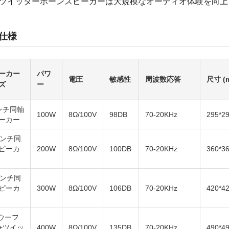
+ツイッターホーンスピーカーは大規模なオーディオ体験を向上
仕様
ーカー
パワ
電圧
敏感性
周波数応答
尺寸 (
ズ
ー
ンチ同軸
100W
8Ω/100V
98DB
70-20KHz
295*2
ーカー
インチ同
ピーカ
200W
8Ω/100V
100DB
70-20KHz
360*3
インチ同
ピーカ
300W
8Ω/100V
106DB
70-20KHz
420*4
' ウーフ
+ツイッ
400W
8Ω/100V
135DB
70-20KHz
490*4