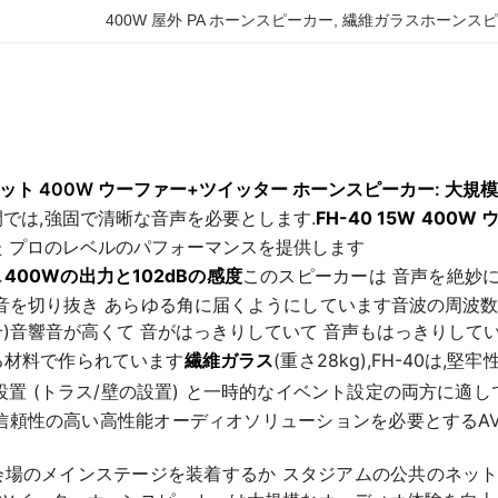
400W 屋外 PA ホーンスピーカー
, 
繊維ガラスホーンスピー
15 ワット 400W ウーファー+ツイッター ホーンスピーカー: 
では,強固で清晰な音声を必要とします.
FH-40 15W 40
た プロのレベルのパフォーマンスを提供します
し
400Wの出力と102dBの感度
このスピーカーは 音声を絶妙
を切り抜き あらゆる角に届くようにしています音波の周波数範囲は70〜
)音響音が高くて 音がはっきりしていて 音声もはっきりして
る材料で作られています
繊維ガラス
(重さ28kg),FH-40は,
設置 (トラス/壁の設置) と一時的なイベント設定の両方に適し
信頼性の高い高性能オーディオソリューションを必要とするAV
場のメインステージを装着するか スタジアムの公共のネットワー