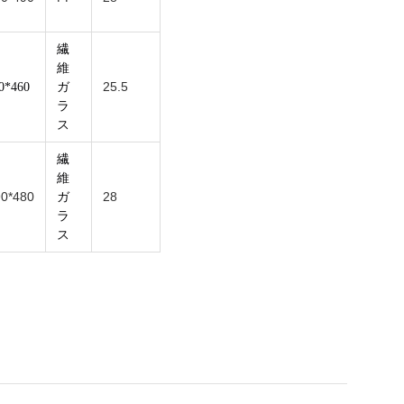
繊
維
25.5
0*460
ガ
ラ
ス
繊
維
90*480
28
ガ
ラ
ス