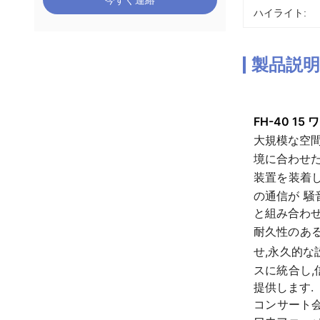
今すぐ連絡
ハイライト:
製品説明
FH-40 
大規模な空間
境に合わせ
装置を装着
の通信が 騒音
と組み合わせ
耐久性のあ
せ,永久的な
スに統合し,
提供します.
コンサート会