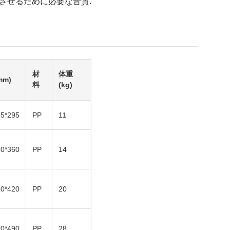
させるために必要な音質.
材
体重
mm)
料
(kg)
95*295
PP
11
60*360
PP
14
20*420
PP
20
90*490
PP
28