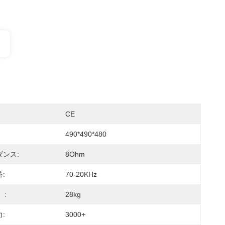
CE
490*490*480
ンス:
8Ohm
:
70-20KHz
）:
28kg
:
3000+