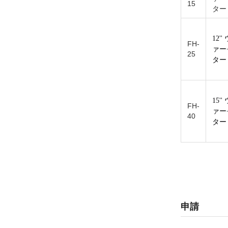
15
ター
12'
FH-
ァー
25
ター
15'
FH-
ァー
40
ター
申請