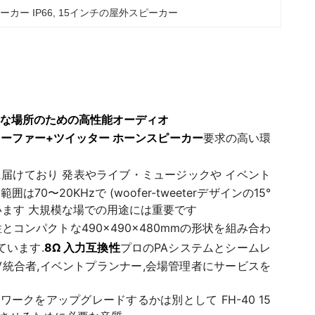
カー IP66
, 
15インチの屋外スピーカー
大規模な場所のための高性能オーディオ
0W ウーファー+ツイッター ホーンスピーカー
要求の高い環
に届けており 発表やライブ・ミュージックや イベント
20KHzで (woofer-tweeterデザインの15°
います 大規模な場での用途には重要です
堅牢性とコンパクトな490×490×480mmの形状を組み合わ
ています.
8Ω 入力互換性
プロのPAシステムとシームレ
統合者,イベントプランナー,会場管理者にサービスを
クをアップグレードするかは別として FH-40 15