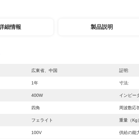
詳細情報
製品説明
広東省、中国
証明:
1年
寸法:
400W
インピーダ
四角
周波数応答
フェライト
重量（kg
100V
供給の能力