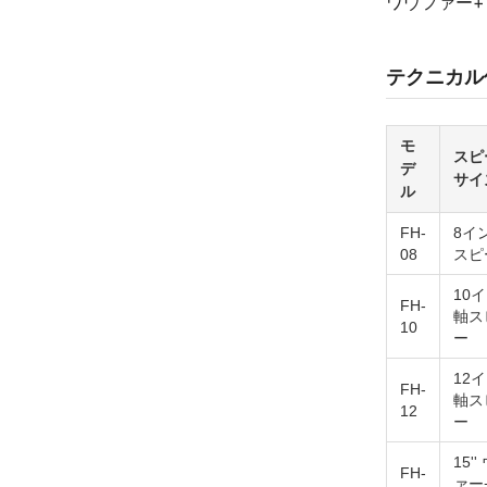
ワウファー
テクニカル
モ
スピ
デ
サイ
ル
FH-
8イ
08
スピ
10
FH-
軸ス
10
ー
12
FH-
軸ス
12
ー
15'
FH-
ァー