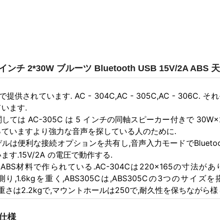
 5インチ 2*30W ブルーツ Bluetooth USB 15V/2
提供されています. AC - 304C,AC - 305C,AC - 3
います.
ては AC-305C は 5 インチの同軸スピーカー付きで 30W×2 
っていますより強力な音声を探している人のために.
ルは便利な接続オプションを共有し,音声入力モードでBluetoot
す.15V/2A の電圧で動作する.
は,ABS材料で作られている.AC-304Cは220×165の寸法があ
を測り,1.6kgを重く,ABS305Cは,ABS305Cの3つのサイ
0で,重さは2.2kgで,マウントホールは250で,耐久性を保ちな
仕様