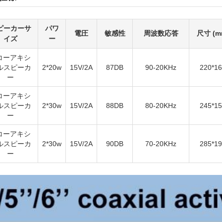
ピーカーサ
パワ
電圧
敏感性
周波数応答
尺寸 (m
イズ
ー
 コーアキシ
ルスピーカ
2*20w
15V/2A
87DB
90-20KHz
220*1
ー
 コーアキシ
ルスピーカ
2*30w
15V/2A
88DB
80-20KHz
245*1
ー
 コーアキシ
ルスピーカ
2*30w
15V/2A
90DB
70-20KHz
285*1
ー