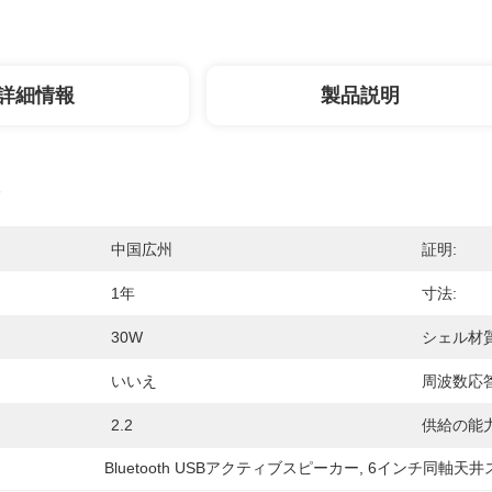
詳細情報
製品説明
中国広州
証明:
1年
寸法:
30W
シェル材質
いいえ
周波数応答
2.2
供給の能力
Bluetooth USBアクティブスピーカー
, 
6インチ同軸天井