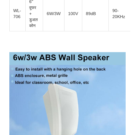
6"
वूफर
WL-
90-
+
6W/3W
100V
89dB
706
20KHz
डुअल
कोन