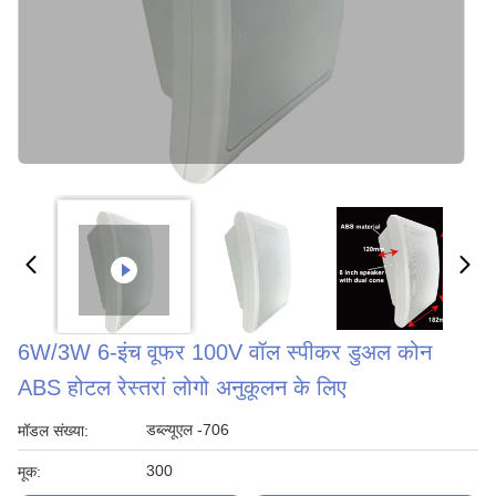
6W/3W 6-इंच वूफर 100V वॉल स्पीकर डुअल कोन
ABS होटल रेस्तरां लोगो अनुकूलन के लिए
डब्ल्यूएल -706
मॉडल संख्या:
300
मूक: