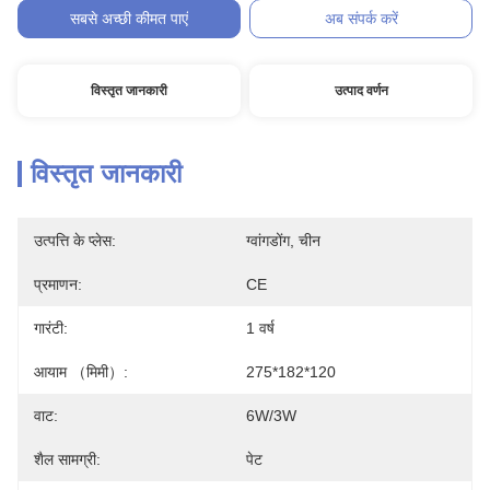
सबसे अच्छी कीमत पाएं
अब संपर्क करें
विस्तृत जानकारी
उत्पाद वर्णन
विस्तृत जानकारी
उत्पत्ति के प्लेस:
ग्वांगडोंग, चीन
प्रमाणन:
CE
गारंटी:
1 वर्ष
आयाम （मिमी）:
275*182*120
वाट:
6W/3W
शैल सामग्री:
पेट