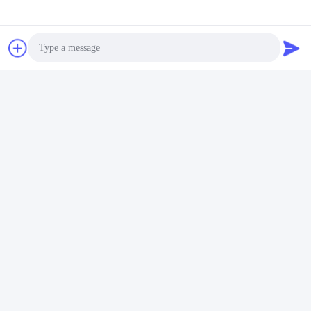
Photo
Video Call
Audio Call