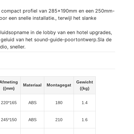
een compact profiel van 285×190mm en een 250mm-
r een snelle installatie., terwijl het slanke
eluidsopname in de lobby van een hotel upgrades,
 geluid van het sound-guide-poortontwerp.Sla de
io, sneller.
Afmeting
Gewicht
Materiaal
Montagegat
((mm)
((kg)
220*165
ABS
180
1.4
245*150
ABS
210
1.6