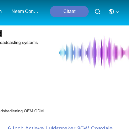
n
Neem Contact Met Ons Op
Citaat
standsbediening OEM ODM
6 Inch Actieve Luidspreker 30W Coaxiale