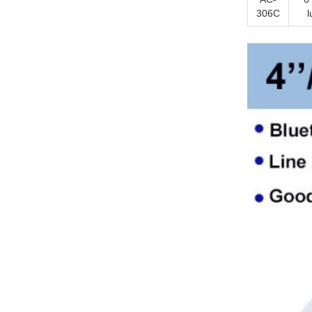
306C
l