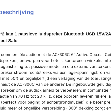
beschrijving
*2 kan 1 passieve luidspreker Bluetooth USB 15V/2A
rect Sale
 commerciële audio met de AC-306C 6" Active Coaxial Ceili
idsprekers, ontworpen voor hotels, kantorenen winkelruimt
n tegenstelling tot passieve modellen die externe versterke
dspreker stroom rechtstreeks via een lage-spanningsbron v
ijd met 50% en tegelijkertijd een verlaging van de toerusting
heidt de AC-306C van de andere? De ingebouwde geluidsg
idspreker om de audioklarheid te verbeteren: in combinati
eactie van 70 Hz tot 20 kHz, deze poorten leveren rijkere 
 (perfect voor paging of achtergrondmuziek) die beter pre
id meer of ongelijke verspreiding ∙ 360° dekking zorgt er