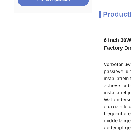
Contact opnemen
Product
6 inch 30W
Factory Di
Verbeter uw
passieve lu
installatieI
actieve lui
installatiet
Wat ondersc
coaxiale lu
frequentier
middellange
gedempt gelu