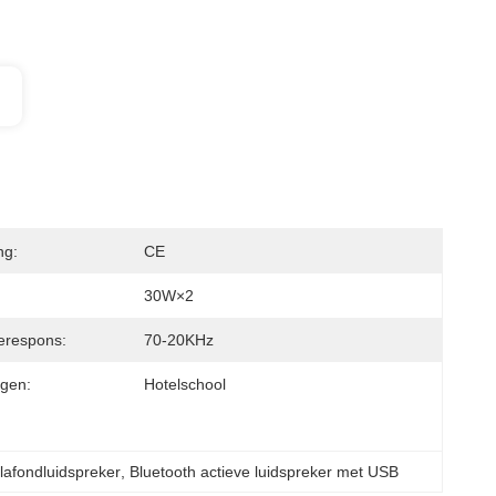
ng:
CE
30W×2
erespons:
70-20KHz
gen:
Hotelschool
lafondluidspreker
, 
Bluetooth actieve luidspreker met USB