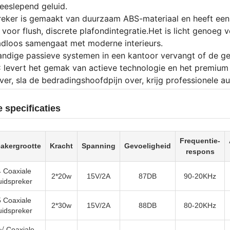
eslepend geluid.
reker is gemaakt van duurzaam ABS-materiaal en heeft 
oor flush, discrete plafondintegratie.Het is licht genoeg voo
dloos samengaat met moderne interieurs.
andige passieve systemen in een kantoor vervangt of de g
levert het gemak van actieve technologie en het premium
ver, sla de bedradingshoofdpijn over, krijg professionele aud
 specificaties
Frequentie-
akergrootte
Kracht
Spanning
Gevoeligheid
respons
4 Coaxiale
2*20w
15V/2A
87DB
90-20KHz
uidspreker
5 Coaxiale
2*30w
15V/2A
88DB
80-20KHz
uidspreker
 √ Coaxiale