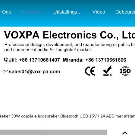
r Ons
Producten
Uitstallings- En Marktkaart
Video
Gebeure
Product Details
dspreker 30W coaxiale luidspreker Bluetooth USB 15V / 2A ABS met af