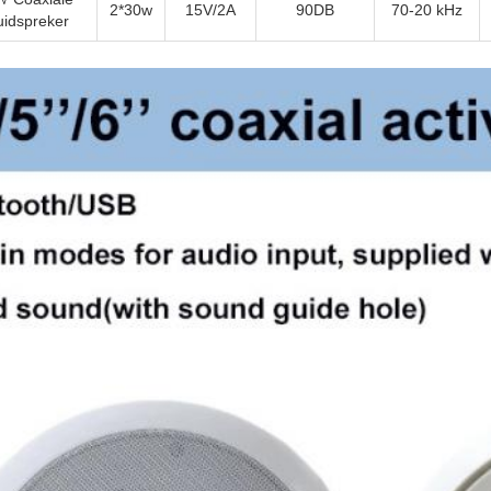
2*30w
15V/2A
90DB
70-20 kHz
uidspreker