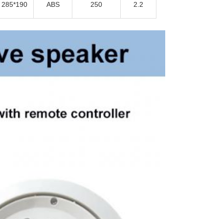
285*190
ABS
250
2.2