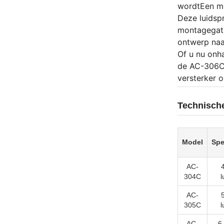
wordtEen me
Deze luidsp
montagegat v
ontwerp naa
Of u nu onh
de AC-306C 
versterker o
Technische
Model
Spe
AC-
304C
l
AC-
305C
l
AC-
6