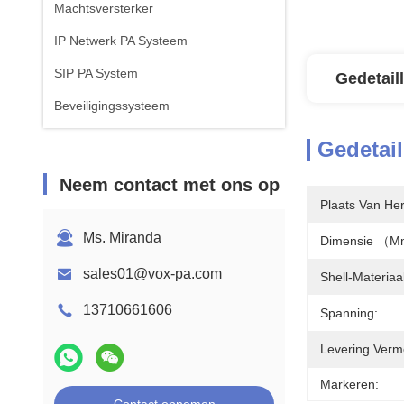
Machtsversterker
IP Netwerk PA Systeem
SIP PA System
Gedetail
Beveiligingssysteem
Gedetail
Neem contact met ons op
Plaats Van He
Ms. Miranda
Dimensie （
sales01@vox-pa.com
Shell-Materiaal
13710661606
Spanning:
Levering Verm
Markeren: