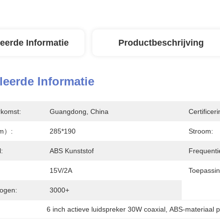
leerde Informatie
Productbeschrijving
leerde Informatie
rkomst:
Guangdong, China
Certificeri
mm）:
285*190
Stroom:
:
ABS Kunststof
Frequenti
15V/2A
Toepassin
ogen:
3000+
6 inch actieve luidspreker 30W coaxial
, 
ABS-materiaal p