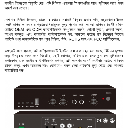
স্বাধীন নিয়ন্ত্রণের অনুমতি দেয়, এটি বিভিন্ন এলাকায় স্পিকারগুলির সাথে জুটিবদ্ধ করার জন্য
আদর্শ করে তোলে।
পেশাদার নির্মাতা হিসেবে, আমরা কারখানার সরাসরি বিক্রয় অফার করি, মধ্যস্থতাকারীদের
কেটে আপনাকে সবচেয়ে প্রতিযোগিতামূলক মূল্য প্রদান করি।আমরা আপনার নির্দিষ্ট চাহিদা
মেটাতে OEM এবং ODM কাস্টমাইজেশন সম্পূর্ণরূপে সমর্থন, লোগো মুদ্রণ, চেহারা নকশা,
ফাংশন সমন্বয়, এবং প্যাকেজিং কাস্টমাইজেশন সহ. আমাদের কঠোর মান নিয়ন্ত্রণ সিস্টেম
প্রতিটি পণ্য আন্তর্জাতিক মান পূরণ নিশ্চিত, সিই, ROHS সঙ্গে,এবং FCC সার্টিফিকেশন.
কমপ্যাক্ট এবং হালকা, এই এম্প্লিফায়ারটি ইনস্টল করা এবং বহন করা সহজ, বিভিন্ন দৃশ্যের
জন্য উপযুক্ত যেমন হোম থিয়েটার, ছোট দোকান, অফিস এবং কনফারেন্স রুম।সুবিধাজনক
অপারেশন, এবং নমনীয় কাস্টমাইজেশন অপশন, এটা আপনার আদর্শ অংশীদার অডিও পরিবর্ধন
চাহিদা জন্য. এখন আমাদের সাথে যোগাযোগ করুন সেরা পাইকারি মূল্য পেতে এবং আপনার
সহযোগিতা শুরু!