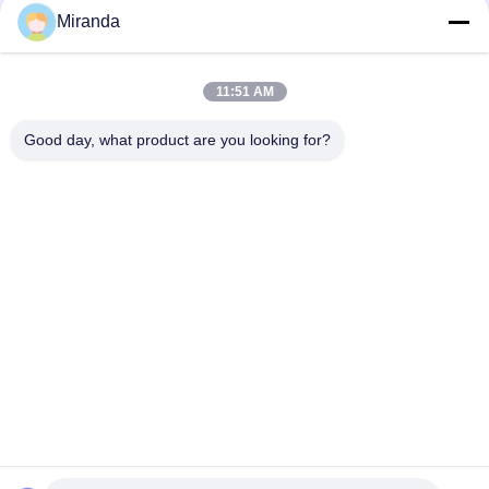
Miranda
11:51 AM
Good day, what product are you looking for?
ট্যাগ:
ব্লুটুথ মিক্সার এম্প্লিফায়ার
বাণিজ্যিক মিশ্রণকারীর পরিবর্ধক
স্পিকার মিক্সার এম্প্লিফায়ার
দ্রুত যোগাযোগ