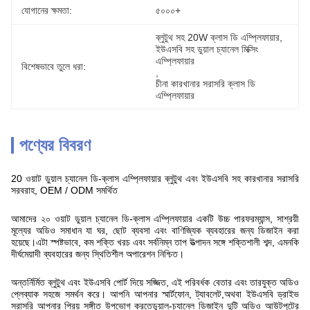
যোগানের ক্ষমতা:
৫০০০+
ব্লুটুথ সহ 20W ক্লাস ডি এম্প্লিফায়ার
, 
ইউএসবি সহ ডুয়াল চ্যানেল মিক্সিং 
এম্প্লিফায়ার
বিশেষভাবে তুলে ধরা:
, 
চীনা কারখানার সরাসরি ক্লাস ডি 
এম্প্লিফায়ার
পণ্যের বিবরণ
20 ওয়াট ডুয়াল চ্যানেল ডি-ক্লাস এম্প্লিফায়ার ব্লুটুথ এবং ইউএসবি সহ কারখানার সরাসরি
সরবরাহ, OEM / ODM সমর্থিত
আমাদের ২০ ওয়াট ডুয়াল চ্যানেল ডি-ক্লাস এম্প্লিফায়ার একটি উচ্চ পারফরম্যান্স, সাশ্রয়ী
মূল্যের অডিও সমাধান যা ঘর, ছোট ব্যবসা এবং বাণিজ্যিক ব্যবহারের জন্য ডিজাইন করা
হয়েছে।এটা স্পষ্টভাবে, কম শক্তি খরচ এবং সর্বনিম্ন তাপ উত্পাদন সঙ্গে শক্তিশালী শব্দ, এমনকি
দীর্ঘমেয়াদী ব্যবহারের জন্য স্থিতিশীল অপারেশন নিশ্চিত।
অন্তর্নির্মিত ব্লুটুথ এবং ইউএসবি পোর্ট দিয়ে সজ্জিত, এই পরিবর্ধক বেতার এবং তারযুক্ত অডিও
প্লেব্যাক সহজে সমর্থন করে। আপনি আপনার স্মার্টফোন, ট্যাবলেট,অথবা ইউএসবি ড্রাইভ
সরাসরি আপনার প্রিয় সঙ্গীত উপভোগ করতেডুয়াল-চ্যানেল ডিজাইন দুটি অডিও আউটপুটের