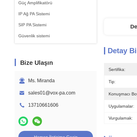
Güç Amplifikatörü
IP Ağ PA Sistemi
SIP PA Sistemi
De
Güvenlik sistemi
Detay Bi
Bize Ulaşın
Sertifika:
Ms. Miranda
Tip:
sales01@vox-pa.com
Konuşmacı Bo
13710661606
Uygulamalar:
Vurgulamak: