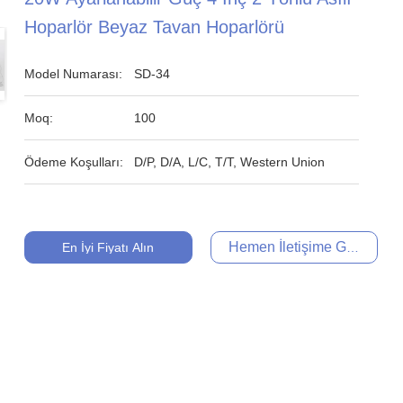
Hoparlör Beyaz Tavan Hoparlörü
Model Numarası:
SD-34
Moq:
100
Ödeme Koşulları:
D/P, D/A, L/C, T/T, Western Union
Hemen İletişime Geçin
En İyi Fiyatı Alın