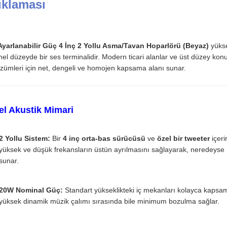
ıklaması
yarlanabilir Güç 4 İnç 2 Yollu Asma/Tavan Hoparlörü (Beyaz)
yükse
el düzeyde bir ses terminalidir. Modern ticari alanlar ve üst düzey konu
zümleri için net, dengeli ve homojen kapsama alanı sunar.
el Akustik Mimari
2 Yollu Sistem:
Bir
4 inç orta-bas sürücüsü
ve
özel bir tweeter
içeri
yüksek ve düşük frekansların üstün ayrılmasını sağlayarak, neredeyse H
sunar.
20W Nominal Güç:
Standart yükseklikteki iç mekanları kolayca kapsama
yüksek dinamik müzik çalımı sırasında bile minimum bozulma sağlar.