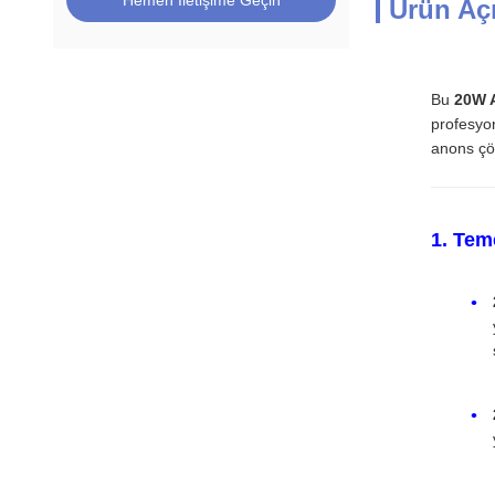
Hemen İletişime Geçin
Ürün Aç
Bu
20W A
profesyon
anons çö
1. Tem