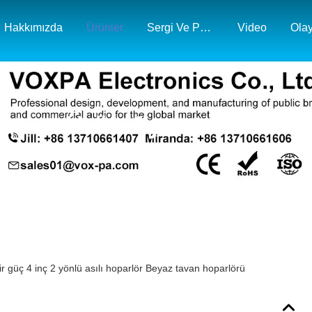
Hakkımızda
Ürünler
Sergi Ve Pazar Haritası
Video
Olay
Ürün Ayrıntıları
r güç 4 inç 2 yönlü asılı hoparlör Beyaz tavan hoparlörü