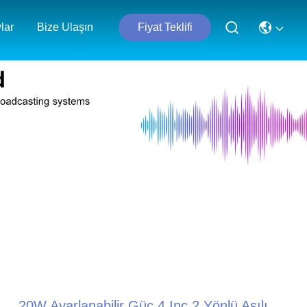
lar
Bize Ulaşın
Fiyat Teklifi
20W Ayarlanabilir Güç 4 Inç 2 Yönlü Asılı