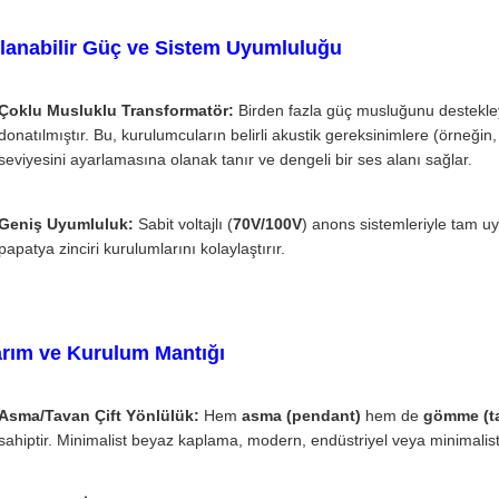
rlanabilir Güç ve Sistem Uyumluluğu
Çoklu Musluklu Transformatör:
Birden fazla güç musluğunu destekleye
donatılmıştır. Bu, kurulumcuların belirli akustik gereksinimlere (örneğin, 
seviyesini ayarlamasına olanak tanır ve dengeli bir ses alanı sağlar.
Geniş Uyumluluk:
Sabit voltajlı (
70V/100V
) anons sistemleriyle tam u
papatya zinciri kurulumlarını kolaylaştırır.
arım ve Kurulum Mantığı
Asma/Tavan Çift Yönlülük:
Hem
asma (pendant)
hem de
gömme (t
sahiptir. Minimalist beyaz kaplama, modern, endüstriyel veya minimalist 