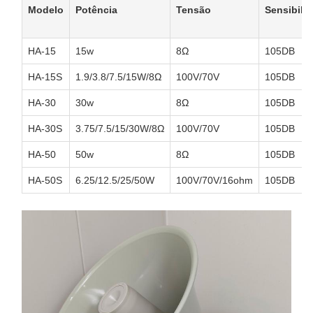
Modelo
Potência
Tensão
Sensibili
HA-15
15w
8Ω
105DB
HA-15S
1.9/3.8/7.5/15W/8Ω
100V/70V
105DB
HA-30
30w
8Ω
105DB
HA-30S
3.75/7.5/15/30W/8Ω
100V/70V
105DB
HA-50
50w
8Ω
105DB
HA-50S
6.25/12.5/25/50W
100V/70V/16ohm
105DB