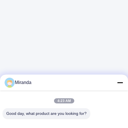
Miranda
Γρήγορη επικοινωνία
4:23 AM
Διεύθυνση
Good day, what product are you looking for?
6ος και 7ος όροφος, Κτίριο 5, Βιομηχανικό Πάρκο
Τεχνολογίας Καινοτομίας Haifu, Πόλη Longtang, Πόλη